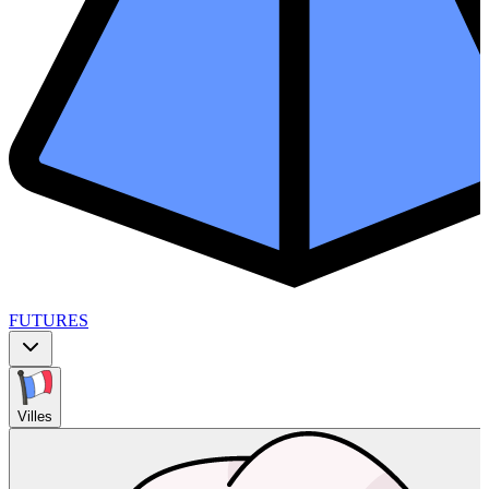
FUTURES
Villes