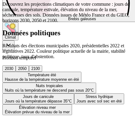
Découvrez les projections climatiques de votre commune : jours de
canicule, température estivale, élévation du niveau de la mer,
sécheresses des sols. Données issues de Météo France et du GIEC,
Brebis galeuses
horizons 2030, 2050 et 2100.
Données politiques
Climat
Résultats des élections municipales 2020, présidentielles 2022 et
législatives 2022. Couleur politique actuelle de la mairie, stabilité
politique, taux d'abstention.
Horizon temporel
2030
2050
2100
Température été
Hausse de la température moyenne en été
Nuits tropicales
Nuits où la température ne descend pas sous 20°C
Jours de canicule
Stress hydrique
Jours où la température dépasse 35°C
Jours avec sol sec en été
Élévation niveau mer
Élévation prévue du niveau de la mer