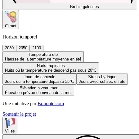
Brebis galeuses
Climat
Horizon temporel
2030
2050
2100
Température été
Hausse de la température moyenne en été
Nuits tropicales
Nuits où la température ne descend pas sous 20°C
Jours de canicule
Stress hydrique
Jours où la température dépasse 35°C
Jours avec sol sec en été
Élévation niveau mer
Élévation prévue du niveau de la mer
Une initiative par
Bonpote.com
Soutenir le projet
Villes