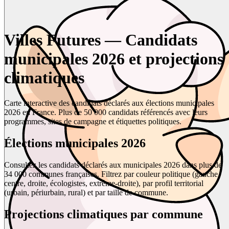
Villes Futures — Candidats
municipales 2026 et projections
climatiques
Carte interactive des candidats déclarés aux élections municipales
2026 en France. Plus de 50 000 candidats référencés avec leurs
programmes, sites de campagne et étiquettes politiques.
Élections municipales 2026
Consultez les candidats déclarés aux municipales 2026 dans plus de
34 000 communes françaises. Filtrez par couleur politique (gauche,
centre, droite, écologistes, extrême-droite), par profil territorial
(urbain, périurbain, rural) et par taille de commune.
Projections climatiques par commune