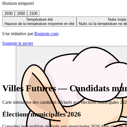
Horizon temporel
2030
2050
2100
Température été
Nuits tropic
Hausse de la température moyenne en été
Nuits où la température ne 
Une initiative par
Bonpote.com
Soutenir le projet
Villes Futures — Candidats muni
Carte interactive des candidats déclarés aux élections municipales 20
Élections municipales 2026
Consultez les candidats déclarés aux municipales 2026 dans plus de 34 0