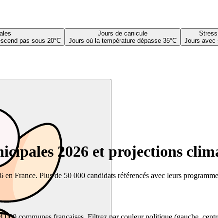
ales
Jours de canicule
Stress
descend pas sous 20°C
Jours où la température dépasse 35°C
Jours avec 
cipales 2026 et projections clim
26 en France. Plus de 50 000 candidats référencés avec leurs programmes,
00 communes françaises. Filtrez par couleur politique (gauche, centre, dr