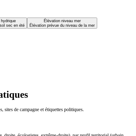
 hydrique
Élévation niveau mer
sol sec en été
Élévation prévue du niveau de la mer
atiques
 sites de campagne et étiquettes politiques.
oite, écologistes, extrême-droite), par profil territorial (urbain,