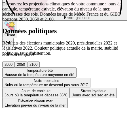
Découvrez les projections climatiques de votre commune : jours de
canicule, température estivale, élévation du niveau de la mer,
sécheresses des sols. Données issues de Météo France et du GIEC,
Brebis galeuses
horizons 2030, 2050 et 2100.
Données politiques
Climat
Résultats des élections municipales 2020, présidentielles 2022 et
législatives 2022. Couleur politique actuelle de la mairie, stabilité
politique, taux d'abstention.
Horizon temporel
2030
2050
2100
Température été
Hausse de la température moyenne en été
Nuits tropicales
Nuits où la température ne descend pas sous 20°C
Jours de canicule
Stress hydrique
Jours où la température dépasse 35°C
Jours avec sol sec en été
Élévation niveau mer
Élévation prévue du niveau de la mer