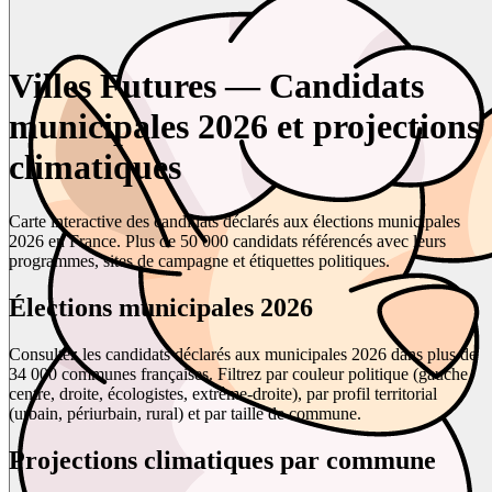
Villes Futures — Candidats
municipales 2026 et projections
climatiques
Carte interactive des candidats déclarés aux élections municipales
2026 en France. Plus de 50 000 candidats référencés avec leurs
programmes, sites de campagne et étiquettes politiques.
Élections municipales 2026
Consultez les candidats déclarés aux municipales 2026 dans plus de
34 000 communes françaises. Filtrez par couleur politique (gauche,
centre, droite, écologistes, extrême-droite), par profil territorial
(urbain, périurbain, rural) et par taille de commune.
Projections climatiques par commune