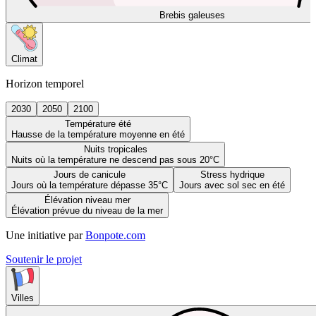
Brebis galeuses
Climat
Horizon temporel
2030
2050
2100
Température été
Hausse de la température moyenne en été
Nuits tropicales
Nuits où la température ne descend pas sous 20°C
Jours de canicule
Stress hydrique
Jours où la température dépasse 35°C
Jours avec sol sec en été
Élévation niveau mer
Élévation prévue du niveau de la mer
Une initiative par
Bonpote.com
Soutenir le projet
Villes