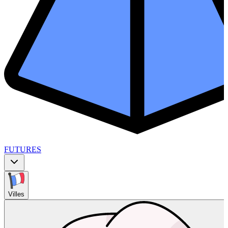
FUTURES
Villes