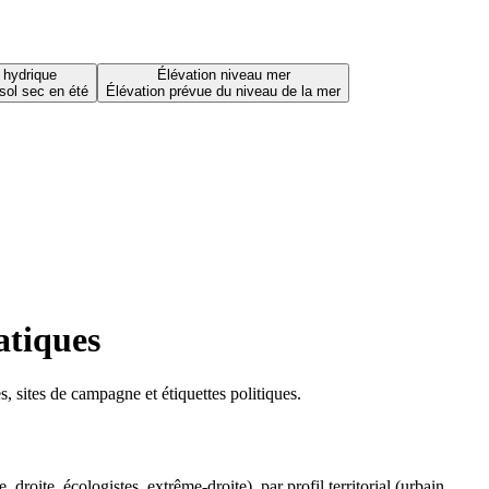
 hydrique
Élévation niveau mer
sol sec en été
Élévation prévue du niveau de la mer
atiques
 sites de campagne et étiquettes politiques.
oite, écologistes, extrême-droite), par profil territorial (urbain,