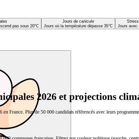
ales
Jours de canicule
Stress
descend pas sous 20°C
Jours où la température dépasse 35°C
Jours avec 
cipales 2026 et projections clim
26 en France. Plus de 50 000 candidats référencés avec leurs programmes,
00 communes françaises. Filtrez par couleur politique (gauche, centre, dr