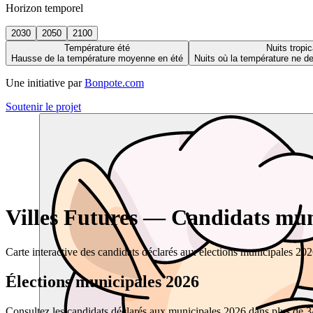
Horizon temporel
2030
2050
2100
Température été
Nuits tropic
Hausse de la température moyenne en été
Nuits où la température ne 
Une initiative par
Bonpote.com
Soutenir le projet
Villes Futures — Candidats muni
Carte interactive des candidats déclarés aux élections municipales 20
Élections municipales 2026
Consultez les candidats déclarés aux municipales 2026 dans plus de 34 0