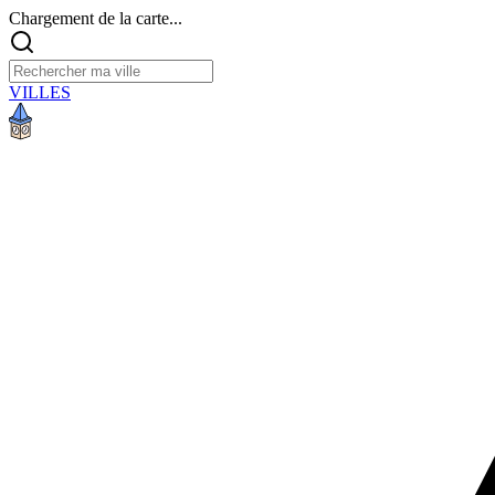
Chargement de la carte...
VILLES