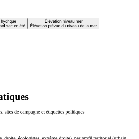
 hydrique
Élévation niveau mer
sol sec en été
Élévation prévue du niveau de la mer
atiques
 sites de campagne et étiquettes politiques.
oite, écologistes, extrême-droite), par profil territorial (urbain,