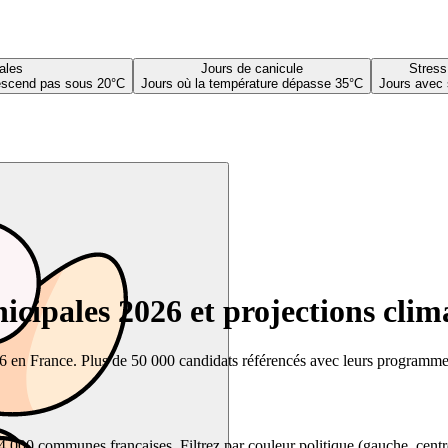
ales
Jours de canicule
Stress
descend pas sous 20°C
Jours où la température dépasse 35°C
Jours avec 
cipales 2026 et projections clim
26 en France. Plus de 50 000 candidats référencés avec leurs programmes,
00 communes françaises. Filtrez par couleur politique (gauche, centre, dr