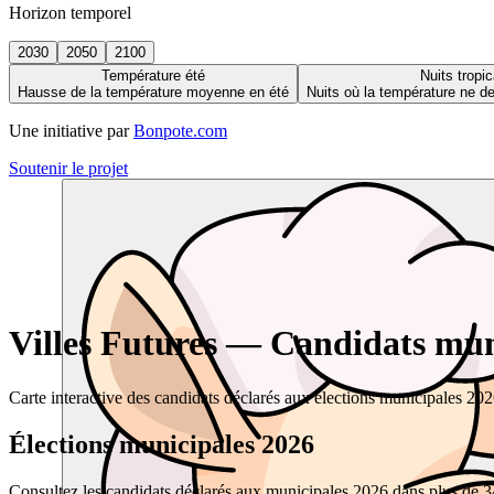
Horizon temporel
2030
2050
2100
Température été
Nuits tropic
Hausse de la température moyenne en été
Nuits où la température ne 
Une initiative par
Bonpote.com
Soutenir le projet
Villes Futures — Candidats muni
Carte interactive des candidats déclarés aux élections municipales 20
Élections municipales 2026
Consultez les candidats déclarés aux municipales 2026 dans plus de 34 0