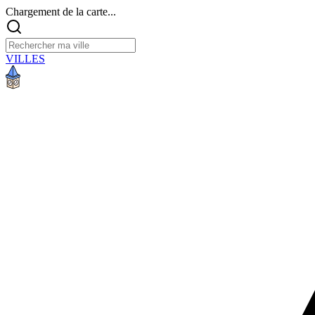
Chargement de la carte...
VILLES