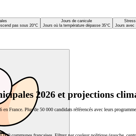
ales
Jours de canicule
Stress
descend pas sous 20°C
Jours où la température dépasse 35°C
Jours avec 
cipales 2026 et projections clim
26 en France. Plus de 50 000 candidats référencés avec leurs programmes,
00 communes françaises. Filtrez par couleur politique (gauche, centre, dr