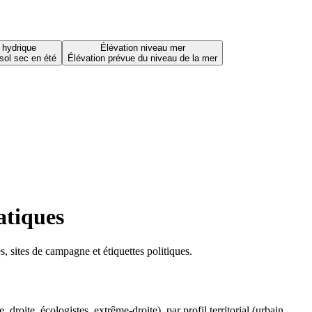
 hydrique
Élévation niveau mer
sol sec en été
Élévation prévue du niveau de la mer
atiques
 sites de campagne et étiquettes politiques.
oite, écologistes, extrême-droite), par profil territorial (urbain,