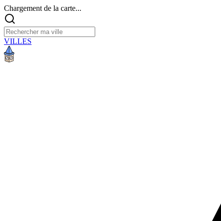
Chargement de la carte...
VILLES