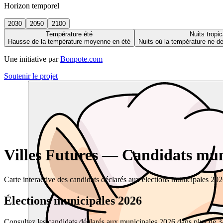
Horizon temporel
2030
2050
2100
Température été
Nuits tropic
Hausse de la température moyenne en été
Nuits où la température ne 
Une initiative par
Bonpote.com
Soutenir le projet
Villes Futures — Candidats muni
Carte interactive des candidats déclarés aux élections municipales 20
Élections municipales 2026
Consultez les candidats déclarés aux municipales 2026 dans plus de 34 0