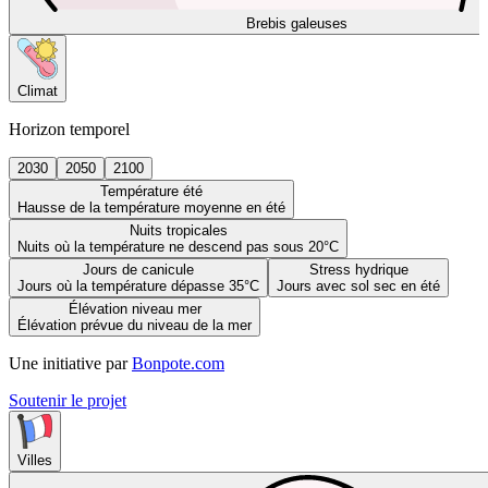
Brebis galeuses
Climat
Horizon temporel
2030
2050
2100
Température été
Hausse de la température moyenne en été
Nuits tropicales
Nuits où la température ne descend pas sous 20°C
Jours de canicule
Stress hydrique
Jours où la température dépasse 35°C
Jours avec sol sec en été
Élévation niveau mer
Élévation prévue du niveau de la mer
Une initiative par
Bonpote.com
Soutenir le projet
Villes