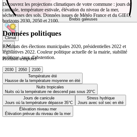
Découvrez les projections climatiques de votre commune : jours de
canicule, température estivale, élévation du niveau de la mer,
sécheresses des sols. Données issues de Météo France et du GIEC,
Brebis galeuses
horizons 2030, 2050 et 2100.
Données politiques
Climat
Résultats des élections municipales 2020, présidentielles 2022 et
législatives 2022. Couleur politique actuelle de la mairie, stabilité
politique, taux d'abstention.
Horizon temporel
2030
2050
2100
Température été
Hausse de la température moyenne en été
Nuits tropicales
Nuits où la température ne descend pas sous 20°C
Jours de canicule
Stress hydrique
Jours où la température dépasse 35°C
Jours avec sol sec en été
Élévation niveau mer
Élévation prévue du niveau de la mer