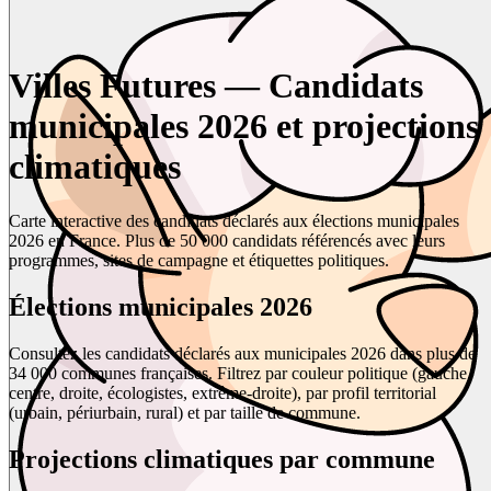
Villes Futures — Candidats
municipales 2026 et projections
climatiques
Carte interactive des candidats déclarés aux élections municipales
2026 en France. Plus de 50 000 candidats référencés avec leurs
programmes, sites de campagne et étiquettes politiques.
Élections municipales 2026
Consultez les candidats déclarés aux municipales 2026 dans plus de
34 000 communes françaises. Filtrez par couleur politique (gauche,
centre, droite, écologistes, extrême-droite), par profil territorial
(urbain, périurbain, rural) et par taille de commune.
Projections climatiques par commune