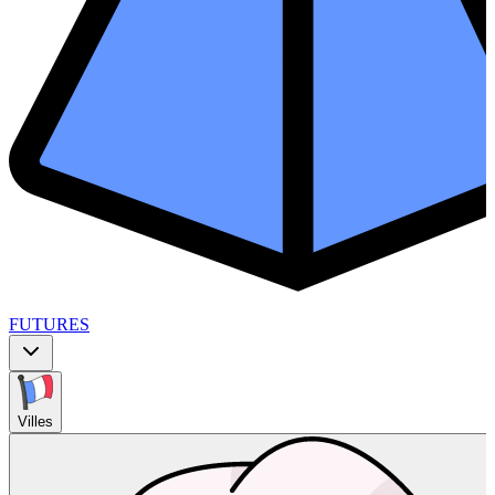
FUTURES
Villes