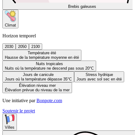
Brebis galeuses
Climat
Horizon temporel
2030
2050
2100
Température été
Hausse de la température moyenne en été
Nuits tropicales
Nuits où la température ne descend pas sous 20°C
Jours de canicule
Stress hydrique
Jours où la température dépasse 35°C
Jours avec sol sec en été
Élévation niveau mer
Élévation prévue du niveau de la mer
Une initiative par
Bonpote.com
Soutenir le projet
Villes