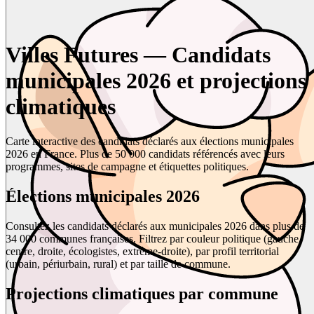
Villes Futures — Candidats
municipales 2026 et projections
climatiques
Carte interactive des candidats déclarés aux élections municipales
2026 en France. Plus de 50 000 candidats référencés avec leurs
programmes, sites de campagne et étiquettes politiques.
Élections municipales 2026
Consultez les candidats déclarés aux municipales 2026 dans plus de
34 000 communes françaises. Filtrez par couleur politique (gauche,
centre, droite, écologistes, extrême-droite), par profil territorial
(urbain, périurbain, rural) et par taille de commune.
Projections climatiques par commune