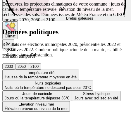
Découvrez les projections climatiques de votre commune : jours de
canicule, température estivale, élévation du niveau de la mer,
sécheresses des sols. Données issues de Météo France et du GIEC,
Brebis galeuses
horizons 2030, 2050 et 2100.
Données politiques
Climat
Résultats des élections municipales 2020, présidentielles 2022 et
législatives 2022. Couleur politique actuelle de la mairie, stabilité
politique, taux d'abstention.
Horizon temporel
2030
2050
2100
Température été
Hausse de la température moyenne en été
Nuits tropicales
Nuits où la température ne descend pas sous 20°C
Jours de canicule
Stress hydrique
Jours où la température dépasse 35°C
Jours avec sol sec en été
Élévation niveau mer
Élévation prévue du niveau de la mer