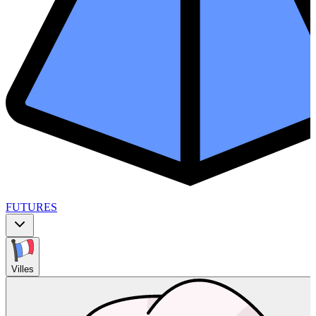
FUTURES
Villes