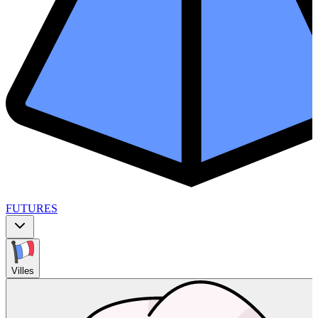
FUTURES
Villes