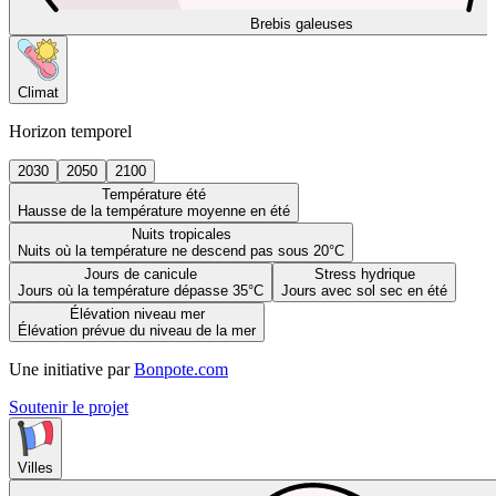
Brebis galeuses
Climat
Horizon temporel
2030
2050
2100
Température été
Hausse de la température moyenne en été
Nuits tropicales
Nuits où la température ne descend pas sous 20°C
Jours de canicule
Stress hydrique
Jours où la température dépasse 35°C
Jours avec sol sec en été
Élévation niveau mer
Élévation prévue du niveau de la mer
Une initiative par
Bonpote.com
Soutenir le projet
Villes