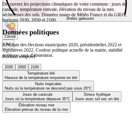
Découvrez les projections climatiques de votre commune : jours de
canicule, température estivale, élévation du niveau de la mer,
sécheresses des sols. Données issues de Météo France et du GIEC,
Brebis galeuses
horizons 2030, 2050 et 2100.
Données politiques
Climat
Résultats des élections municipales 2020, présidentielles 2022 et
législatives 2022. Couleur politique actuelle de la mairie, stabilité
politique, taux d'abstention.
Horizon temporel
2030
2050
2100
Température été
Hausse de la température moyenne en été
Nuits tropicales
Nuits où la température ne descend pas sous 20°C
Jours de canicule
Stress hydrique
Jours où la température dépasse 35°C
Jours avec sol sec en été
Élévation niveau mer
Élévation prévue du niveau de la mer