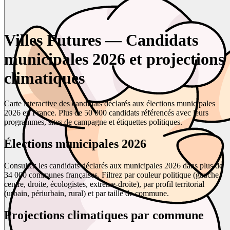
Villes Futures — Candidats
municipales 2026 et projections
climatiques
Carte interactive des candidats déclarés aux élections municipales
2026 en France. Plus de 50 000 candidats référencés avec leurs
programmes, sites de campagne et étiquettes politiques.
Élections municipales 2026
Consultez les candidats déclarés aux municipales 2026 dans plus de
34 000 communes françaises. Filtrez par couleur politique (gauche,
centre, droite, écologistes, extrême-droite), par profil territorial
(urbain, périurbain, rural) et par taille de commune.
Projections climatiques par commune