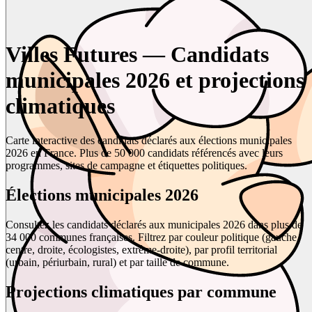
Villes Futures — Candidats
municipales 2026 et projections
climatiques
Carte interactive des candidats déclarés aux élections municipales
2026 en France. Plus de 50 000 candidats référencés avec leurs
programmes, sites de campagne et étiquettes politiques.
Élections municipales 2026
Consultez les candidats déclarés aux municipales 2026 dans plus de
34 000 communes françaises. Filtrez par couleur politique (gauche,
centre, droite, écologistes, extrême-droite), par profil territorial
(urbain, périurbain, rural) et par taille de commune.
Projections climatiques par commune