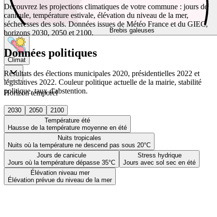
Découvrez les projections climatiques de votre commune : jours de
canicule, température estivale, élévation du niveau de la mer,
sécheresses des sols. Données issues de Météo France et du GIEC,
Brebis galeuses
horizons 2030, 2050 et 2100.
Données politiques
Climat
Résultats des élections municipales 2020, présidentielles 2022 et
législatives 2022. Couleur politique actuelle de la mairie, stabilité
politique, taux d'abstention.
Horizon temporel
2030
2050
2100
Température été
Hausse de la température moyenne en été
Nuits tropicales
Nuits où la température ne descend pas sous 20°C
Jours de canicule
Stress hydrique
Jours où la température dépasse 35°C
Jours avec sol sec en été
Élévation niveau mer
Élévation prévue du niveau de la mer