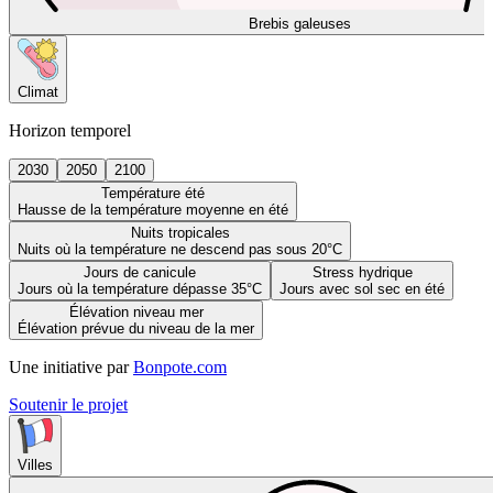
Brebis galeuses
Climat
Horizon temporel
2030
2050
2100
Température été
Hausse de la température moyenne en été
Nuits tropicales
Nuits où la température ne descend pas sous 20°C
Jours de canicule
Stress hydrique
Jours où la température dépasse 35°C
Jours avec sol sec en été
Élévation niveau mer
Élévation prévue du niveau de la mer
Une initiative par
Bonpote.com
Soutenir le projet
Villes