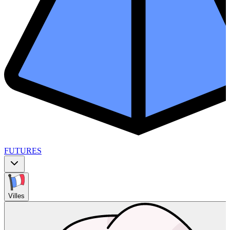
FUTURES
Villes