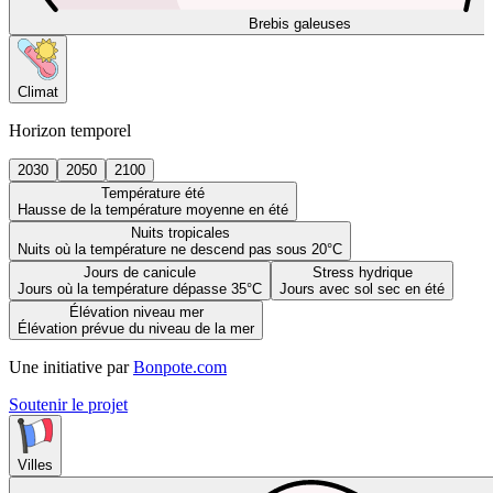
Brebis galeuses
Climat
Horizon temporel
2030
2050
2100
Température été
Hausse de la température moyenne en été
Nuits tropicales
Nuits où la température ne descend pas sous 20°C
Jours de canicule
Stress hydrique
Jours où la température dépasse 35°C
Jours avec sol sec en été
Élévation niveau mer
Élévation prévue du niveau de la mer
Une initiative par
Bonpote.com
Soutenir le projet
Villes