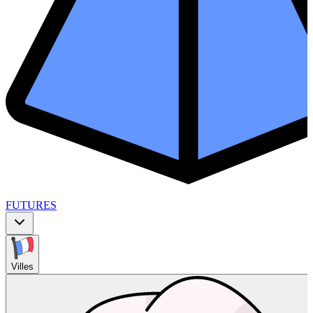
FUTURES
Villes