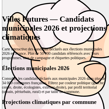
Villes Futures — Candidats
municipales 2026 et projections
climatiques
Carte interactive des candidats déclarés aux élections municipales
2026 en France. Plus de 50 000 candidats référencés avec leurs
programmes, sites de campagne et étiquettes politiques.
Élections municipales 2026
Consultez les candidats déclarés aux municipales 2026 dans plus de
34 000 communes françaises. Filtrez par couleur politique (gauche,
centre, droite, écologistes, extrême-droite), par profil territorial
(urbain, périurbain, rural) et par taille de commune.
Projections climatiques par commune