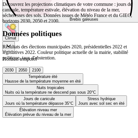
Découvrez les projections climatiques de votre commune : jours de
canicule, température estivale, élévation du niveau de la mer,
sécheresses des sols. Données issues de Météo France et du GIEC,
Brebis galeuses
horizons 2030, 2050 et 2100.
Données politiques
Climat
Résultats des élections municipales 2020, présidentielles 2022 et
législatives 2022. Couleur politique actuelle de la mairie, stabilité
politique, taux d'abstention.
Horizon temporel
2030
2050
2100
Température été
Hausse de la température moyenne en été
Nuits tropicales
Nuits où la température ne descend pas sous 20°C
Jours de canicule
Stress hydrique
Jours où la température dépasse 35°C
Jours avec sol sec en été
Élévation niveau mer
Élévation prévue du niveau de la mer