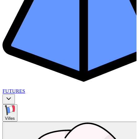
FUTURES
Villes