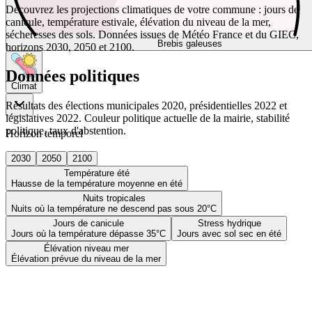
Découvrez les projections climatiques de votre commune : jours de
canicule, température estivale, élévation du niveau de la mer,
sécheresses des sols. Données issues de Météo France et du GIEC,
Brebis galeuses
horizons 2030, 2050 et 2100.
Données politiques
Climat
Résultats des élections municipales 2020, présidentielles 2022 et
législatives 2022. Couleur politique actuelle de la mairie, stabilité
politique, taux d'abstention.
Horizon temporel
2030
2050
2100
Température été
Hausse de la température moyenne en été
Nuits tropicales
Nuits où la température ne descend pas sous 20°C
Jours de canicule
Stress hydrique
Jours où la température dépasse 35°C
Jours avec sol sec en été
Élévation niveau mer
Élévation prévue du niveau de la mer