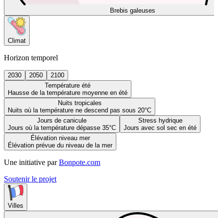
Brebis galeuses
Climat
Horizon temporel
2030
2050
2100
Température été
Hausse de la température moyenne en été
Nuits tropicales
Nuits où la température ne descend pas sous 20°C
Jours de canicule
Stress hydrique
Jours où la température dépasse 35°C
Jours avec sol sec en été
Élévation niveau mer
Élévation prévue du niveau de la mer
Une initiative par
Bonpote.com
Soutenir le projet
Villes