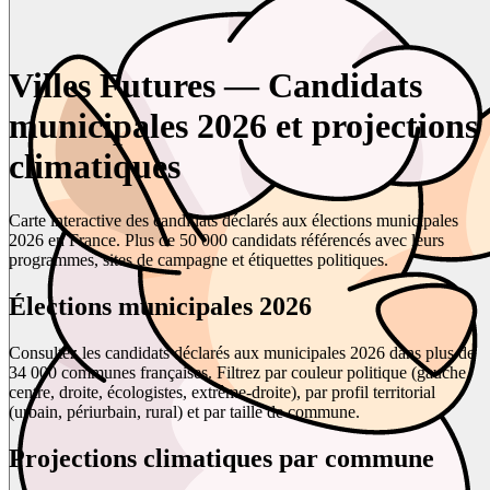
Villes Futures — Candidats
municipales 2026 et projections
climatiques
Carte interactive des candidats déclarés aux élections municipales
2026 en France. Plus de 50 000 candidats référencés avec leurs
programmes, sites de campagne et étiquettes politiques.
Élections municipales 2026
Consultez les candidats déclarés aux municipales 2026 dans plus de
34 000 communes françaises. Filtrez par couleur politique (gauche,
centre, droite, écologistes, extrême-droite), par profil territorial
(urbain, périurbain, rural) et par taille de commune.
Projections climatiques par commune