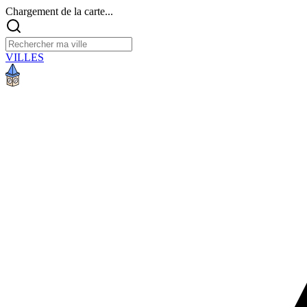
Chargement de la carte...
VILLES