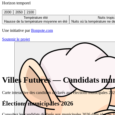
Horizon temporel
2030
2050
2100
Température été
Nuits tropic
Hausse de la température moyenne en été
Nuits où la température ne 
Une initiative par
Bonpote.com
Soutenir le projet
Villes Futures — Candidats muni
Carte interactive des candidats déclarés aux élections municipales 20
Élections municipales 2026
Consultez les candidats déclarés aux municipales 2026 dans plus de 34 0