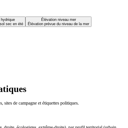
 hydrique
Élévation niveau mer
sol sec en été
Élévation prévue du niveau de la mer
atiques
 sites de campagne et étiquettes politiques.
oite, écologistes, extrême-droite), par profil territorial (urbain,