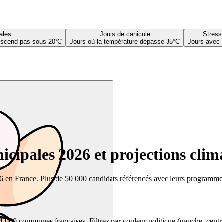
ales
Jours de canicule
Stress
descend pas sous 20°C
Jours où la température dépasse 35°C
Jours avec 
cipales 2026 et projections clim
26 en France. Plus de 50 000 candidats référencés avec leurs programmes,
00 communes françaises. Filtrez par couleur politique (gauche, centre, dr