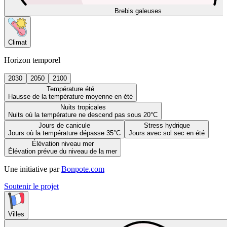
Brebis galeuses
Climat
Horizon temporel
2030
2050
2100
Température été
Hausse de la température moyenne en été
Nuits tropicales
Nuits où la température ne descend pas sous 20°C
Jours de canicule
Stress hydrique
Jours où la température dépasse 35°C
Jours avec sol sec en été
Élévation niveau mer
Élévation prévue du niveau de la mer
Une initiative par
Bonpote.com
Soutenir le projet
Villes