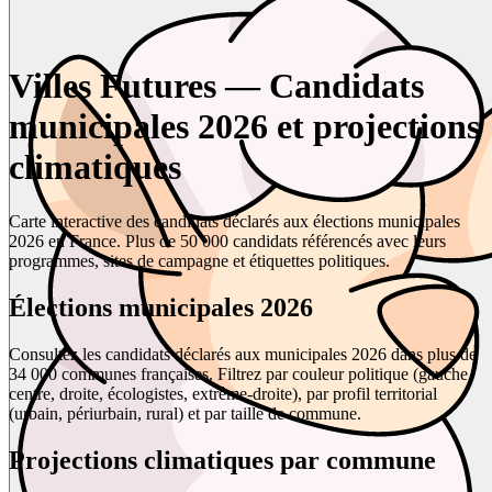
Villes Futures — Candidats
municipales 2026 et projections
climatiques
Carte interactive des candidats déclarés aux élections municipales
2026 en France. Plus de 50 000 candidats référencés avec leurs
programmes, sites de campagne et étiquettes politiques.
Élections municipales 2026
Consultez les candidats déclarés aux municipales 2026 dans plus de
34 000 communes françaises. Filtrez par couleur politique (gauche,
centre, droite, écologistes, extrême-droite), par profil territorial
(urbain, périurbain, rural) et par taille de commune.
Projections climatiques par commune