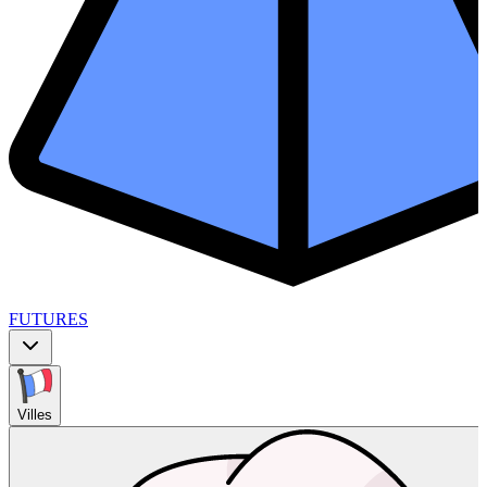
FUTURES
Villes