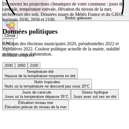
Découvrez les projections climatiques de votre commune : jours de
canicule, température estivale, élévation du niveau de la mer,
sécheresses des sols. Données issues de Météo France et du GIEC,
Brebis galeuses
horizons 2030, 2050 et 2100.
Données politiques
Climat
Résultats des élections municipales 2020, présidentielles 2022 et
législatives 2022. Couleur politique actuelle de la mairie, stabilité
politique, taux d'abstention.
Horizon temporel
2030
2050
2100
Température été
Hausse de la température moyenne en été
Nuits tropicales
Nuits où la température ne descend pas sous 20°C
Jours de canicule
Stress hydrique
Jours où la température dépasse 35°C
Jours avec sol sec en été
Élévation niveau mer
Élévation prévue du niveau de la mer