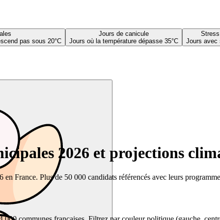
ales
Jours de canicule
Stress
descend pas sous 20°C
Jours où la température dépasse 35°C
Jours avec 
cipales 2026 et projections clim
26 en France. Plus de 50 000 candidats référencés avec leurs programmes,
00 communes françaises. Filtrez par couleur politique (gauche, centre, dr