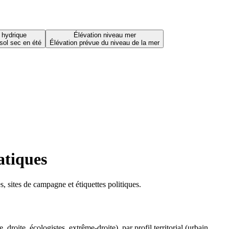
 hydrique
Élévation niveau mer
sol sec en été
Élévation prévue du niveau de la mer
atiques
 sites de campagne et étiquettes politiques.
oite, écologistes, extrême-droite), par profil territorial (urbain,