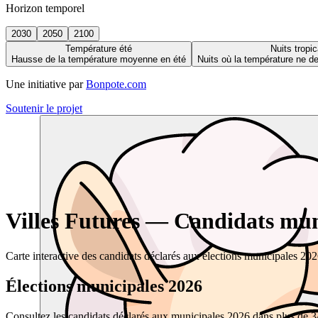
Horizon temporel
2030
2050
2100
Température été
Nuits tropic
Hausse de la température moyenne en été
Nuits où la température ne 
Une initiative par
Bonpote.com
Soutenir le projet
Villes Futures — Candidats muni
Carte interactive des candidats déclarés aux élections municipales 20
Élections municipales 2026
Consultez les candidats déclarés aux municipales 2026 dans plus de 34 0