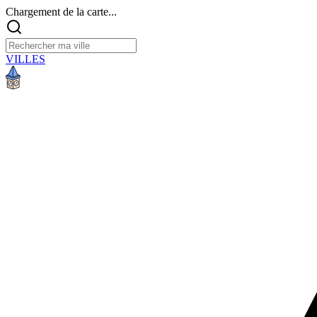
Chargement de la carte...
VILLES