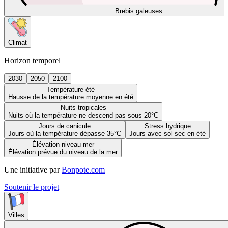
Brebis galeuses
Climat
Horizon temporel
2030
2050
2100
Température été
Hausse de la température moyenne en été
Nuits tropicales
Nuits où la température ne descend pas sous 20°C
Jours de canicule
Stress hydrique
Jours où la température dépasse 35°C
Jours avec sol sec en été
Élévation niveau mer
Élévation prévue du niveau de la mer
Une initiative par
Bonpote.com
Soutenir le projet
Villes