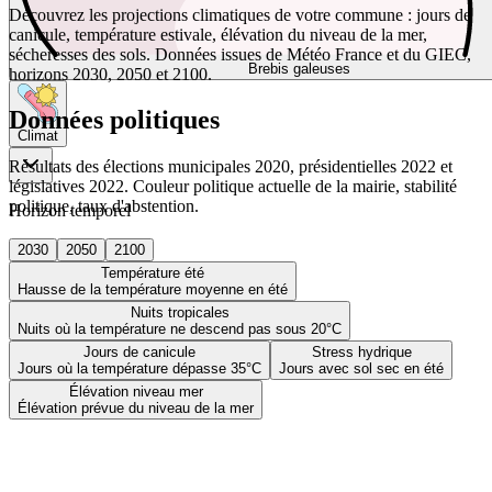
Découvrez les projections climatiques de votre commune : jours de
canicule, température estivale, élévation du niveau de la mer,
sécheresses des sols. Données issues de Météo France et du GIEC,
Brebis galeuses
horizons 2030, 2050 et 2100.
Données politiques
Climat
Résultats des élections municipales 2020, présidentielles 2022 et
législatives 2022. Couleur politique actuelle de la mairie, stabilité
politique, taux d'abstention.
Horizon temporel
2030
2050
2100
Température été
Hausse de la température moyenne en été
Nuits tropicales
Nuits où la température ne descend pas sous 20°C
Jours de canicule
Stress hydrique
Jours où la température dépasse 35°C
Jours avec sol sec en été
Élévation niveau mer
Élévation prévue du niveau de la mer