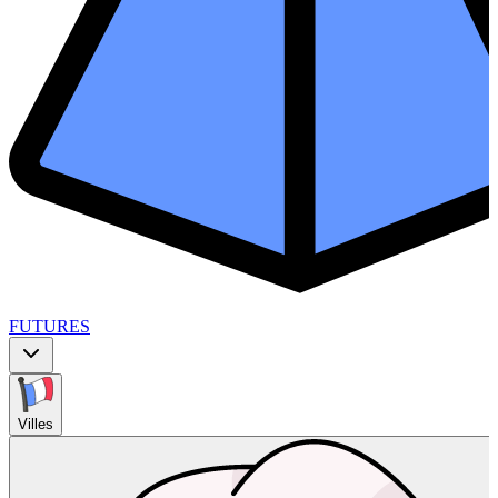
FUTURES
Villes