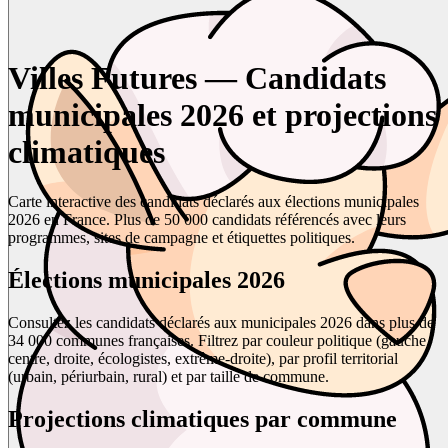
Villes Futures — Candidats
municipales 2026 et projections
climatiques
Carte interactive des candidats déclarés aux élections municipales
2026 en France. Plus de 50 000 candidats référencés avec leurs
programmes, sites de campagne et étiquettes politiques.
Élections municipales 2026
Consultez les candidats déclarés aux municipales 2026 dans plus de
34 000 communes françaises. Filtrez par couleur politique (gauche,
centre, droite, écologistes, extrême-droite), par profil territorial
(urbain, périurbain, rural) et par taille de commune.
Projections climatiques par commune