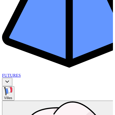
FUTURES
Villes