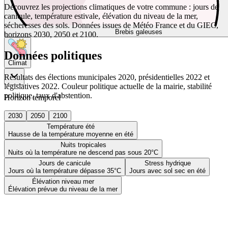
Découvrez les projections climatiques de votre commune : jours de
canicule, température estivale, élévation du niveau de la mer,
sécheresses des sols. Données issues de Météo France et du GIEC,
Brebis galeuses
horizons 2030, 2050 et 2100.
Données politiques
Climat
Résultats des élections municipales 2020, présidentielles 2022 et
législatives 2022. Couleur politique actuelle de la mairie, stabilité
politique, taux d'abstention.
Horizon temporel
2030
2050
2100
Température été
Hausse de la température moyenne en été
Nuits tropicales
Nuits où la température ne descend pas sous 20°C
Jours de canicule
Stress hydrique
Jours où la température dépasse 35°C
Jours avec sol sec en été
Élévation niveau mer
Élévation prévue du niveau de la mer