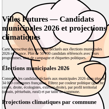
Villes Futures — Candidats
municipales 2026 et projections
climatiques
Carte interactive des candidats déclarés aux élections municipales
2026 en France. Plus de 50 000 candidats référencés avec leurs
programmes, sites de campagne et étiquettes politiques.
Élections municipales 2026
Consultez les candidats déclarés aux municipales 2026 dans plus de
34 000 communes françaises. Filtrez par couleur politique (gauche,
centre, droite, écologistes, extrême-droite), par profil territorial
(urbain, périurbain, rural) et par taille de commune.
Projections climatiques par commune