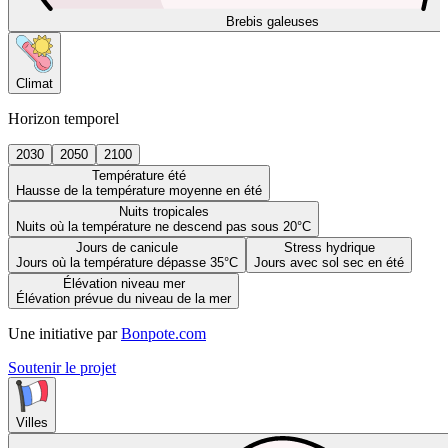
Brebis galeuses
Climat
Horizon temporel
2030
2050
2100
Température été
Hausse de la température moyenne en été
Nuits tropicales
Nuits où la température ne descend pas sous 20°C
Jours de canicule
Stress hydrique
Jours où la température dépasse 35°C
Jours avec sol sec en été
Élévation niveau mer
Élévation prévue du niveau de la mer
Une initiative par
Bonpote.com
Soutenir le projet
Villes