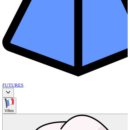
FUTURES
Villes