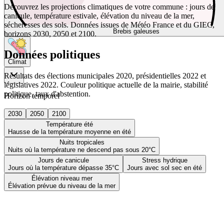
Découvrez les projections climatiques de votre commune : jours de
canicule, température estivale, élévation du niveau de la mer,
sécheresses des sols. Données issues de Météo France et du GIEC,
Brebis galeuses
horizons 2030, 2050 et 2100.
Données politiques
Climat
Résultats des élections municipales 2020, présidentielles 2022 et
législatives 2022. Couleur politique actuelle de la mairie, stabilité
politique, taux d'abstention.
Horizon temporel
2030
2050
2100
Température été
Hausse de la température moyenne en été
Nuits tropicales
Nuits où la température ne descend pas sous 20°C
Jours de canicule
Stress hydrique
Jours où la température dépasse 35°C
Jours avec sol sec en été
Élévation niveau mer
Élévation prévue du niveau de la mer