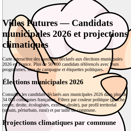
Villes Futures — Candidats
municipales 2026 et projections
climatiques
Carte interactive des candidats déclarés aux élections municipales
2026 en France. Plus de 50 000 candidats référencés avec leurs
programmes, sites de campagne et étiquettes politiques.
Élections municipales 2026
Consultez les candidats déclarés aux municipales 2026 dans plus de
34 000 communes françaises. Filtrez par couleur politique (gauche,
centre, droite, écologistes, extrême-droite), par profil territorial
(urbain, périurbain, rural) et par taille de commune.
Projections climatiques par commune