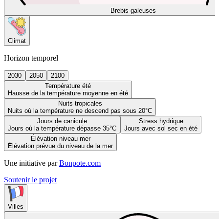
Brebis galeuses
Climat
Horizon temporel
2030
2050
2100
Température été
Hausse de la température moyenne en été
Nuits tropicales
Nuits où la température ne descend pas sous 20°C
Jours de canicule
Stress hydrique
Jours où la température dépasse 35°C
Jours avec sol sec en été
Élévation niveau mer
Élévation prévue du niveau de la mer
Une initiative par
Bonpote.com
Soutenir le projet
Villes