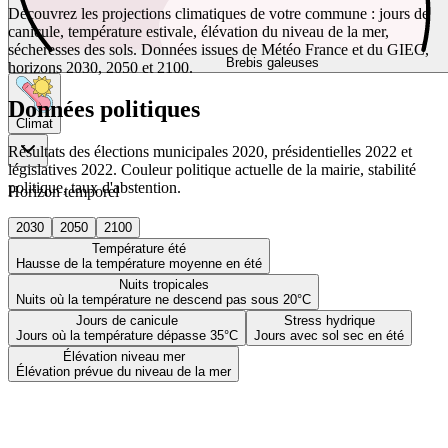
Découvrez les projections climatiques de votre commune : jours de
canicule, température estivale, élévation du niveau de la mer,
sécheresses des sols. Données issues de Météo France et du GIEC,
Brebis galeuses
horizons 2030, 2050 et 2100.
Données politiques
Climat
Résultats des élections municipales 2020, présidentielles 2022 et
législatives 2022. Couleur politique actuelle de la mairie, stabilité
politique, taux d'abstention.
Horizon temporel
2030
2050
2100
Température été
Hausse de la température moyenne en été
Nuits tropicales
Nuits où la température ne descend pas sous 20°C
Jours de canicule
Stress hydrique
Jours où la température dépasse 35°C
Jours avec sol sec en été
Élévation niveau mer
Élévation prévue du niveau de la mer