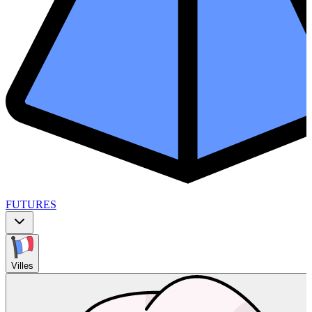
FUTURES
Villes