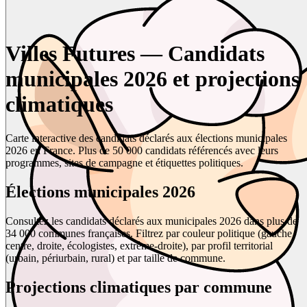
Villes Futures — Candidats
municipales 2026 et projections
climatiques
Carte interactive des candidats déclarés aux élections municipales
2026 en France. Plus de 50 000 candidats référencés avec leurs
programmes, sites de campagne et étiquettes politiques.
Élections municipales 2026
Consultez les candidats déclarés aux municipales 2026 dans plus de
34 000 communes françaises. Filtrez par couleur politique (gauche,
centre, droite, écologistes, extrême-droite), par profil territorial
(urbain, périurbain, rural) et par taille de commune.
Projections climatiques par commune