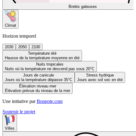
Brebis galeuses
Climat
Horizon temporel
2030
2050
2100
Température été
Hausse de la température moyenne en été
Nuits tropicales
Nuits où la température ne descend pas sous 20°C
Jours de canicule
Stress hydrique
Jours où la température dépasse 35°C
Jours avec sol sec en été
Élévation niveau mer
Élévation prévue du niveau de la mer
Une initiative par
Bonpote.com
Soutenir le projet
Villes