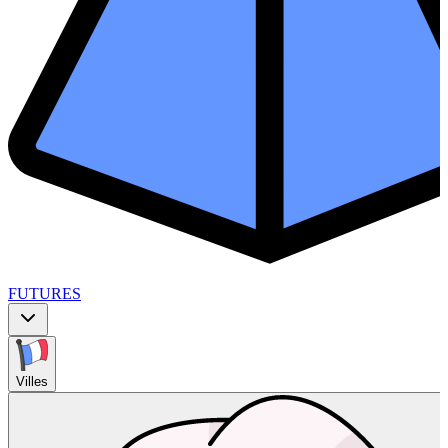
FUTURES
Villes