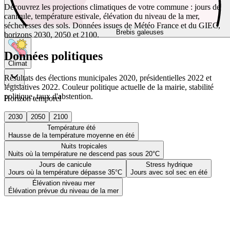
Découvrez les projections climatiques de votre commune : jours de
canicule, température estivale, élévation du niveau de la mer,
sécheresses des sols. Données issues de Météo France et du GIEC,
Brebis galeuses
horizons 2030, 2050 et 2100.
Données politiques
Climat
Résultats des élections municipales 2020, présidentielles 2022 et
législatives 2022. Couleur politique actuelle de la mairie, stabilité
politique, taux d'abstention.
Horizon temporel
2030
2050
2100
Température été
Hausse de la température moyenne en été
Nuits tropicales
Nuits où la température ne descend pas sous 20°C
Jours de canicule
Stress hydrique
Jours où la température dépasse 35°C
Jours avec sol sec en été
Élévation niveau mer
Élévation prévue du niveau de la mer