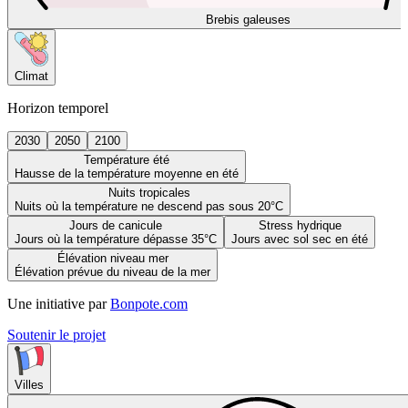
Brebis galeuses
Climat
Horizon temporel
2030
2050
2100
Température été
Hausse de la température moyenne en été
Nuits tropicales
Nuits où la température ne descend pas sous 20°C
Jours de canicule
Stress hydrique
Jours où la température dépasse 35°C
Jours avec sol sec en été
Élévation niveau mer
Élévation prévue du niveau de la mer
Une initiative par
Bonpote.com
Soutenir le projet
Villes