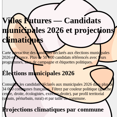
Villes Futures — Candidats
municipales 2026 et projections
climatiques
Carte interactive des candidats déclarés aux élections municipales
2026 en France. Plus de 50 000 candidats référencés avec leurs
programmes, sites de campagne et étiquettes politiques.
Élections municipales 2026
Consultez les candidats déclarés aux municipales 2026 dans plus de
34 000 communes françaises. Filtrez par couleur politique (gauche,
centre, droite, écologistes, extrême-droite), par profil territorial
(urbain, périurbain, rural) et par taille de commune.
Projections climatiques par commune