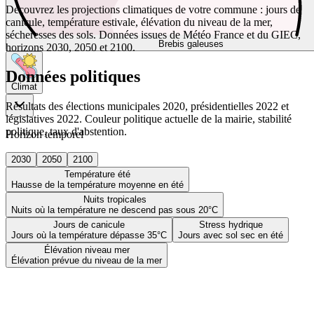
Découvrez les projections climatiques de votre commune : jours de
canicule, température estivale, élévation du niveau de la mer,
sécheresses des sols. Données issues de Météo France et du GIEC,
Brebis galeuses
horizons 2030, 2050 et 2100.
Données politiques
Climat
Résultats des élections municipales 2020, présidentielles 2022 et
législatives 2022. Couleur politique actuelle de la mairie, stabilité
politique, taux d'abstention.
Horizon temporel
2030
2050
2100
Température été
Hausse de la température moyenne en été
Nuits tropicales
Nuits où la température ne descend pas sous 20°C
Jours de canicule
Stress hydrique
Jours où la température dépasse 35°C
Jours avec sol sec en été
Élévation niveau mer
Élévation prévue du niveau de la mer