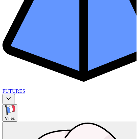
FUTURES
Villes