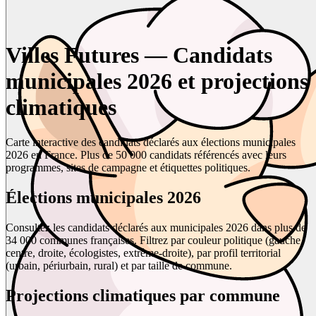
Villes Futures — Candidats
municipales 2026 et projections
climatiques
Carte interactive des candidats déclarés aux élections municipales
2026 en France. Plus de 50 000 candidats référencés avec leurs
programmes, sites de campagne et étiquettes politiques.
Élections municipales 2026
Consultez les candidats déclarés aux municipales 2026 dans plus de
34 000 communes françaises. Filtrez par couleur politique (gauche,
centre, droite, écologistes, extrême-droite), par profil territorial
(urbain, périurbain, rural) et par taille de commune.
Projections climatiques par commune