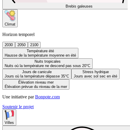
Brebis galeuses
Climat
Horizon temporel
2030
2050
2100
Température été
Hausse de la température moyenne en été
Nuits tropicales
Nuits où la température ne descend pas sous 20°C
Jours de canicule
Stress hydrique
Jours où la température dépasse 35°C
Jours avec sol sec en été
Élévation niveau mer
Élévation prévue du niveau de la mer
Une initiative par
Bonpote.com
Soutenir le projet
Villes