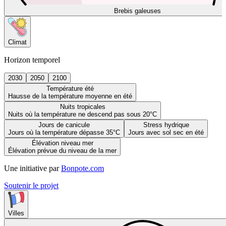
Brebis galeuses
Climat
Horizon temporel
2030
2050
2100
Température été
Hausse de la température moyenne en été
Nuits tropicales
Nuits où la température ne descend pas sous 20°C
Jours de canicule
Stress hydrique
Jours où la température dépasse 35°C
Jours avec sol sec en été
Élévation niveau mer
Élévation prévue du niveau de la mer
Une initiative par
Bonpote.com
Soutenir le projet
Villes