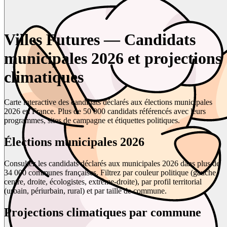
Villes Futures — Candidats
municipales 2026 et projections
climatiques
Carte interactive des candidats déclarés aux élections municipales
2026 en France. Plus de 50 000 candidats référencés avec leurs
programmes, sites de campagne et étiquettes politiques.
Élections municipales 2026
Consultez les candidats déclarés aux municipales 2026 dans plus de
34 000 communes françaises. Filtrez par couleur politique (gauche,
centre, droite, écologistes, extrême-droite), par profil territorial
(urbain, périurbain, rural) et par taille de commune.
Projections climatiques par commune