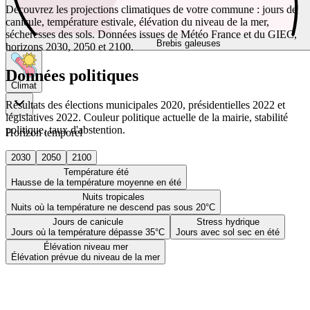
Découvrez les projections climatiques de votre commune : jours de
canicule, température estivale, élévation du niveau de la mer,
sécheresses des sols. Données issues de Météo France et du GIEC,
Brebis galeuses
horizons 2030, 2050 et 2100.
Données politiques
Climat
Résultats des élections municipales 2020, présidentielles 2022 et
législatives 2022. Couleur politique actuelle de la mairie, stabilité
politique, taux d'abstention.
Horizon temporel
2030
2050
2100
Température été
Hausse de la température moyenne en été
Nuits tropicales
Nuits où la température ne descend pas sous 20°C
Jours de canicule
Stress hydrique
Jours où la température dépasse 35°C
Jours avec sol sec en été
Élévation niveau mer
Élévation prévue du niveau de la mer