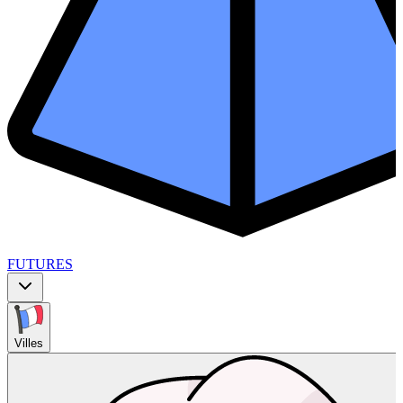
FUTURES
Villes