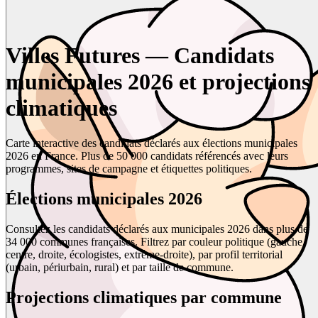
Villes Futures — Candidats
municipales 2026 et projections
climatiques
Carte interactive des candidats déclarés aux élections municipales
2026 en France. Plus de 50 000 candidats référencés avec leurs
programmes, sites de campagne et étiquettes politiques.
Élections municipales 2026
Consultez les candidats déclarés aux municipales 2026 dans plus de
34 000 communes françaises. Filtrez par couleur politique (gauche,
centre, droite, écologistes, extrême-droite), par profil territorial
(urbain, périurbain, rural) et par taille de commune.
Projections climatiques par commune