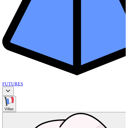
FUTURES
Villes