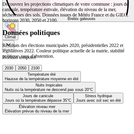
Découvrez les projections climatiques de votre commune : jours de
canicule, température estivale, élévation du niveau de la mer,
sécheresses des sols. Données issues de Météo France et du GIEC,
Brebis galeuses
horizons 2030, 2050 et 2100.
Données politiques
Climat
Résultats des élections municipales 2020, présidentielles 2022 et
législatives 2022. Couleur politique actuelle de la mairie, stabilité
politique, taux d'abstention.
Horizon temporel
2030
2050
2100
Température été
Hausse de la température moyenne en été
Nuits tropicales
Nuits où la température ne descend pas sous 20°C
Jours de canicule
Stress hydrique
Jours où la température dépasse 35°C
Jours avec sol sec en été
Élévation niveau mer
Élévation prévue du niveau de la mer