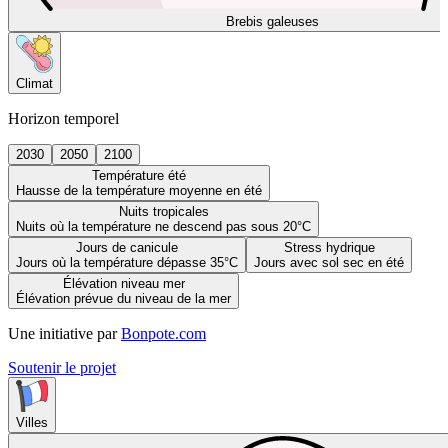
Brebis galeuses
Climat
Horizon temporel
2030
2050
2100
Température été
Hausse de la température moyenne en été
Nuits tropicales
Nuits où la température ne descend pas sous 20°C
Jours de canicule
Stress hydrique
Jours où la température dépasse 35°C
Jours avec sol sec en été
Élévation niveau mer
Élévation prévue du niveau de la mer
Une initiative par
Bonpote.com
Soutenir le projet
Villes