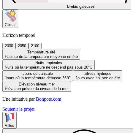
Brebis galeuses
Climat
Horizon temporel
2030
2050
2100
Température été
Hausse de la température moyenne en été
Nuits tropicales
Nuits où la température ne descend pas sous 20°C
Jours de canicule
Stress hydrique
Jours où la température dépasse 35°C
Jours avec sol sec en été
Élévation niveau mer
Élévation prévue du niveau de la mer
Une initiative par
Bonpote.com
Soutenir le projet
Villes