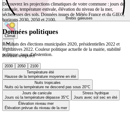
Découvrez les projections climatiques de votre commune : jours de
canicule, température estivale, élévation du niveau de la mer,
sécheresses des sols. Données issues de Météo France et du GIEC,
Brebis galeuses
horizons 2030, 2050 et 2100.
Données politiques
Climat
Résultats des élections municipales 2020, présidentielles 2022 et
législatives 2022. Couleur politique actuelle de la mairie, stabilité
politique, taux d'abstention.
Horizon temporel
2030
2050
2100
Température été
Hausse de la température moyenne en été
Nuits tropicales
Nuits où la température ne descend pas sous 20°C
Jours de canicule
Stress hydrique
Jours où la température dépasse 35°C
Jours avec sol sec en été
Élévation niveau mer
Élévation prévue du niveau de la mer