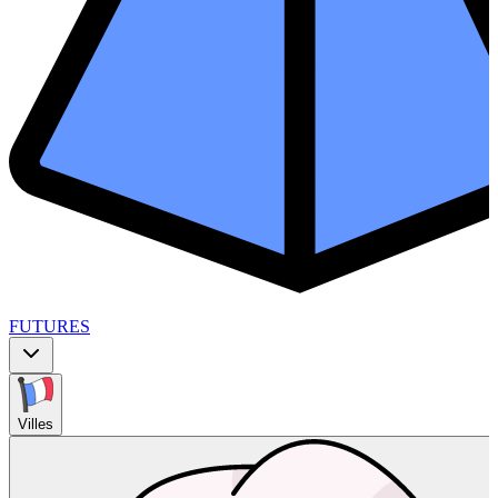
FUTURES
Villes