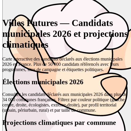
Villes Futures — Candidats
municipales 2026 et projections
climatiques
Carte interactive des candidats déclarés aux élections municipales
2026 en France. Plus de 50 000 candidats référencés avec leurs
programmes, sites de campagne et étiquettes politiques.
Élections municipales 2026
Consultez les candidats déclarés aux municipales 2026 dans plus de
34 000 communes françaises. Filtrez par couleur politique (gauche,
centre, droite, écologistes, extrême-droite), par profil territorial
(urbain, périurbain, rural) et par taille de commune.
Projections climatiques par commune