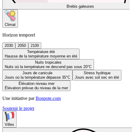
Brebis galeuses
Climat
Horizon temporel
2030
2050
2100
Température été
Hausse de la température moyenne en été
Nuits tropicales
Nuits où la température ne descend pas sous 20°C
Jours de canicule
Stress hydrique
Jours où la température dépasse 35°C
Jours avec sol sec en été
Élévation niveau mer
Élévation prévue du niveau de la mer
Une initiative par
Bonpote.com
Soutenir le projet
Villes