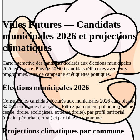
Villes Futures — Candidats
municipales 2026 et projections
climatiques
Carte interactive des candidats déclarés aux élections municipales
2026 en France. Plus de 50 000 candidats référencés avec leurs
programmes, sites de campagne et étiquettes politiques.
Élections municipales 2026
Consultez les candidats déclarés aux municipales 2026 dans plus de
34 000 communes françaises. Filtrez par couleur politique (gauche,
centre, droite, écologistes, extrême-droite), par profil territorial
(urbain, périurbain, rural) et par taille de commune.
Projections climatiques par commune