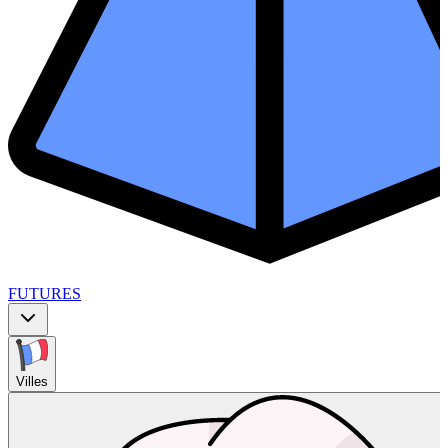
FUTURES
Villes