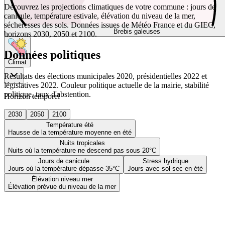
Découvrez les projections climatiques de votre commune : jours de
canicule, température estivale, élévation du niveau de la mer,
sécheresses des sols. Données issues de Météo France et du GIEC,
Brebis galeuses
horizons 2030, 2050 et 2100.
Données politiques
Climat
Résultats des élections municipales 2020, présidentielles 2022 et
législatives 2022. Couleur politique actuelle de la mairie, stabilité
politique, taux d'abstention.
Horizon temporel
2030
2050
2100
Température été
Hausse de la température moyenne en été
Nuits tropicales
Nuits où la température ne descend pas sous 20°C
Jours de canicule
Stress hydrique
Jours où la température dépasse 35°C
Jours avec sol sec en été
Élévation niveau mer
Élévation prévue du niveau de la mer