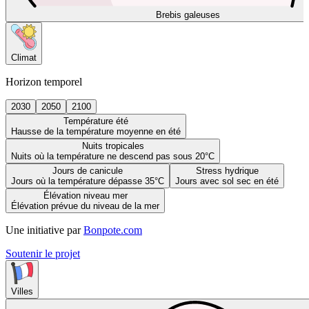
Brebis galeuses
Climat
Horizon temporel
2030
2050
2100
Température été
Hausse de la température moyenne en été
Nuits tropicales
Nuits où la température ne descend pas sous 20°C
Jours de canicule
Stress hydrique
Jours où la température dépasse 35°C
Jours avec sol sec en été
Élévation niveau mer
Élévation prévue du niveau de la mer
Une initiative par
Bonpote.com
Soutenir le projet
Villes