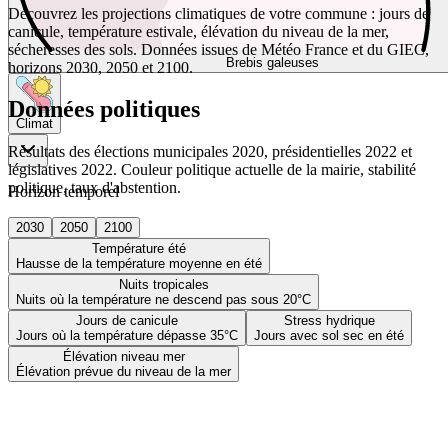
Découvrez les projections climatiques de votre commune : jours de
canicule, température estivale, élévation du niveau de la mer,
sécheresses des sols. Données issues de Météo France et du GIEC,
Brebis galeuses
horizons 2030, 2050 et 2100.
Données politiques
Climat
Résultats des élections municipales 2020, présidentielles 2022 et
législatives 2022. Couleur politique actuelle de la mairie, stabilité
politique, taux d'abstention.
Horizon temporel
2030
2050
2100
Température été
Hausse de la température moyenne en été
Nuits tropicales
Nuits où la température ne descend pas sous 20°C
Jours de canicule
Stress hydrique
Jours où la température dépasse 35°C
Jours avec sol sec en été
Élévation niveau mer
Élévation prévue du niveau de la mer