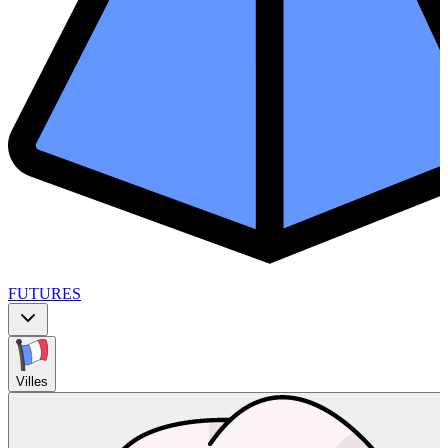
FUTURES
Villes