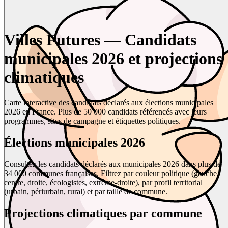
Villes Futures — Candidats
municipales 2026 et projections
climatiques
Carte interactive des candidats déclarés aux élections municipales
2026 en France. Plus de 50 000 candidats référencés avec leurs
programmes, sites de campagne et étiquettes politiques.
Élections municipales 2026
Consultez les candidats déclarés aux municipales 2026 dans plus de
34 000 communes françaises. Filtrez par couleur politique (gauche,
centre, droite, écologistes, extrême-droite), par profil territorial
(urbain, périurbain, rural) et par taille de commune.
Projections climatiques par commune