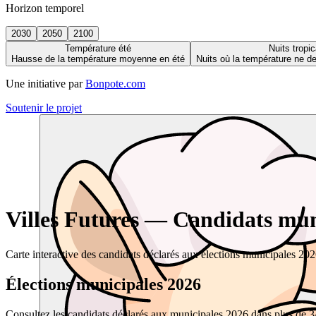
Horizon temporel
2030
2050
2100
Température été
Nuits tropic
Hausse de la température moyenne en été
Nuits où la température ne 
Une initiative par
Bonpote.com
Soutenir le projet
Villes Futures — Candidats muni
Carte interactive des candidats déclarés aux élections municipales 20
Élections municipales 2026
Consultez les candidats déclarés aux municipales 2026 dans plus de 34 0