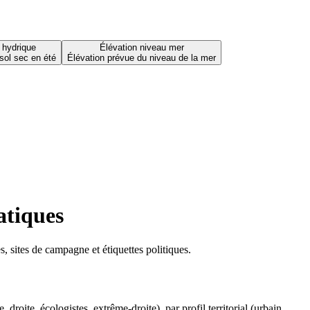
 hydrique
Élévation niveau mer
sol sec en été
Élévation prévue du niveau de la mer
atiques
 sites de campagne et étiquettes politiques.
oite, écologistes, extrême-droite), par profil territorial (urbain,