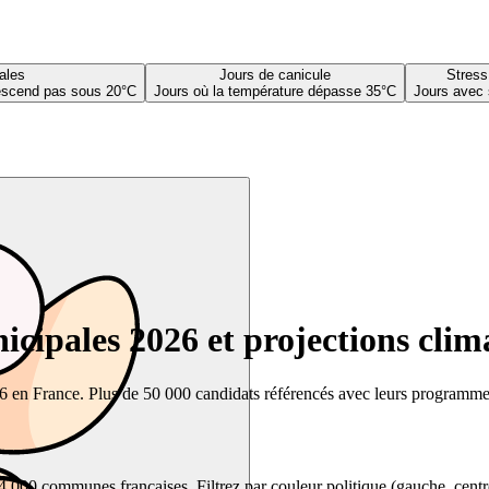
ales
Jours de canicule
Stress
descend pas sous 20°C
Jours où la température dépasse 35°C
Jours avec 
cipales 2026 et projections clim
26 en France. Plus de 50 000 candidats référencés avec leurs programmes,
00 communes françaises. Filtrez par couleur politique (gauche, centre, dr