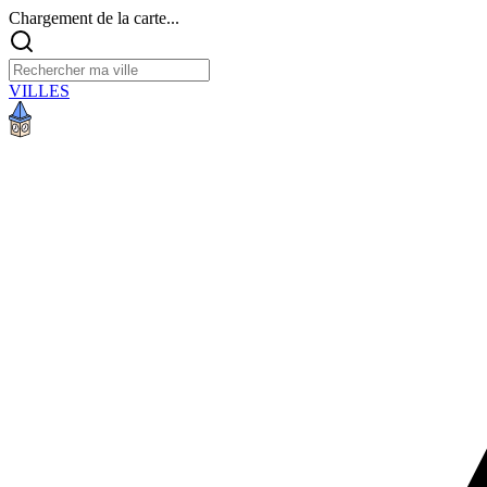
Chargement de la carte...
VILLES