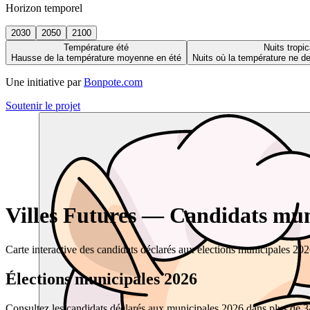
Horizon temporel
2030
2050
2100
Température été
Nuits tropic
Hausse de la température moyenne en été
Nuits où la température ne 
Une initiative par
Bonpote.com
Soutenir le projet
Villes Futures — Candidats muni
Carte interactive des candidats déclarés aux élections municipales 20
Élections municipales 2026
Consultez les candidats déclarés aux municipales 2026 dans plus de 34 0