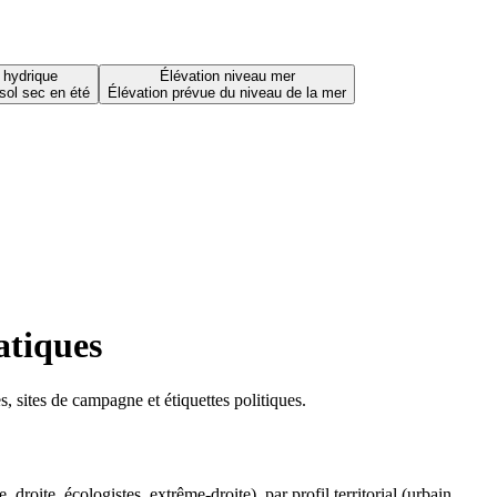
 hydrique
Élévation niveau mer
sol sec en été
Élévation prévue du niveau de la mer
atiques
 sites de campagne et étiquettes politiques.
oite, écologistes, extrême-droite), par profil territorial (urbain,