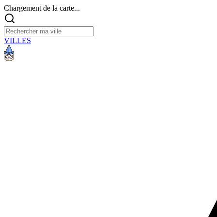
Chargement de la carte...
VILLES