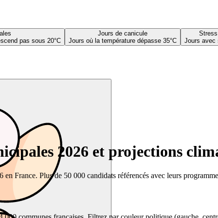
ales
Jours de canicule
Stress
descend pas sous 20°C
Jours où la température dépasse 35°C
Jours avec 
cipales 2026 et projections clim
26 en France. Plus de 50 000 candidats référencés avec leurs programmes,
00 communes françaises. Filtrez par couleur politique (gauche, centre, dr