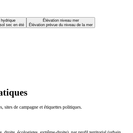
 hydrique
Élévation niveau mer
sol sec en été
Élévation prévue du niveau de la mer
atiques
 sites de campagne et étiquettes politiques.
oite, écologistes, extrême-droite), par profil territorial (urbain,