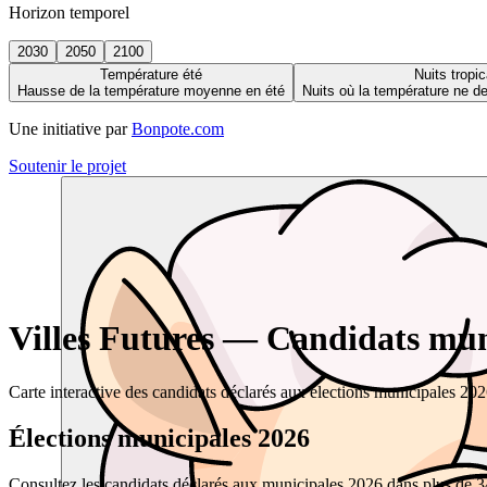
Horizon temporel
2030
2050
2100
Température été
Nuits tropic
Hausse de la température moyenne en été
Nuits où la température ne 
Une initiative par
Bonpote.com
Soutenir le projet
Villes Futures — Candidats muni
Carte interactive des candidats déclarés aux élections municipales 20
Élections municipales 2026
Consultez les candidats déclarés aux municipales 2026 dans plus de 34 0