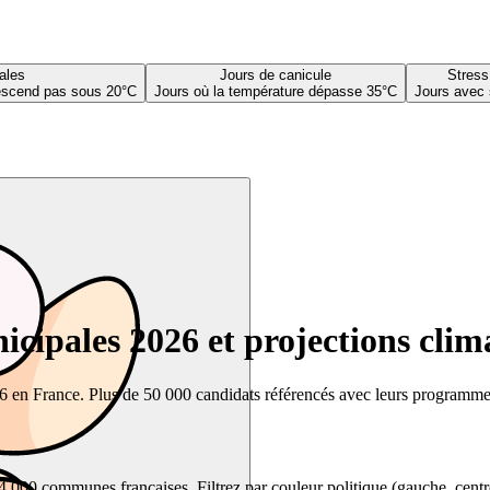
ales
Jours de canicule
Stress
descend pas sous 20°C
Jours où la température dépasse 35°C
Jours avec 
cipales 2026 et projections clim
26 en France. Plus de 50 000 candidats référencés avec leurs programmes,
00 communes françaises. Filtrez par couleur politique (gauche, centre, dr