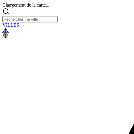
Chargement de la carte...
VILLES