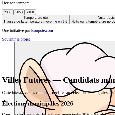
Horizon temporel
2030
2050
2100
Température été
Nuits tropic
Hausse de la température moyenne en été
Nuits où la température ne 
Une initiative par
Bonpote.com
Soutenir le projet
Villes Futures — Candidats muni
Carte interactive des candidats déclarés aux élections municipales 20
Élections municipales 2026
Consultez les candidats déclarés aux municipales 2026 dans plus de 34 0