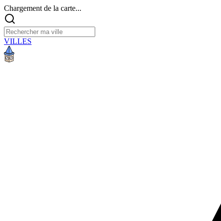
Chargement de la carte...
VILLES