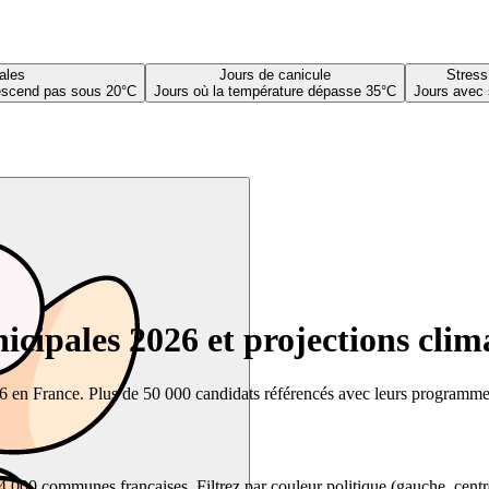
ales
Jours de canicule
Stress
descend pas sous 20°C
Jours où la température dépasse 35°C
Jours avec 
cipales 2026 et projections clim
26 en France. Plus de 50 000 candidats référencés avec leurs programmes,
00 communes françaises. Filtrez par couleur politique (gauche, centre, dr