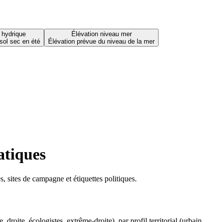
 hydrique
Élévation niveau mer
sol sec en été
Élévation prévue du niveau de la mer
atiques
 sites de campagne et étiquettes politiques.
oite, écologistes, extrême-droite), par profil territorial (urbain,