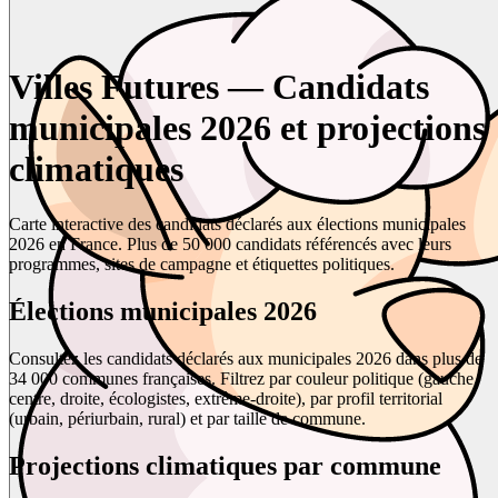
Villes Futures — Candidats
municipales 2026 et projections
climatiques
Carte interactive des candidats déclarés aux élections municipales
2026 en France. Plus de 50 000 candidats référencés avec leurs
programmes, sites de campagne et étiquettes politiques.
Élections municipales 2026
Consultez les candidats déclarés aux municipales 2026 dans plus de
34 000 communes françaises. Filtrez par couleur politique (gauche,
centre, droite, écologistes, extrême-droite), par profil territorial
(urbain, périurbain, rural) et par taille de commune.
Projections climatiques par commune