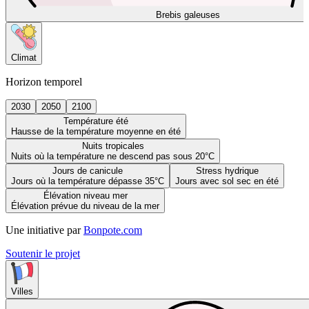
Brebis galeuses
Climat
Horizon temporel
2030
2050
2100
Température été
Hausse de la température moyenne en été
Nuits tropicales
Nuits où la température ne descend pas sous 20°C
Jours de canicule
Stress hydrique
Jours où la température dépasse 35°C
Jours avec sol sec en été
Élévation niveau mer
Élévation prévue du niveau de la mer
Une initiative par
Bonpote.com
Soutenir le projet
Villes