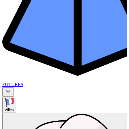
FUTURES
Villes