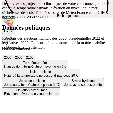
Découvrez les projections climatiques de votre commune : jours de
canicule, température estivale, élévation du niveau de la mer,
sécheresses des sols. Données issues de Météo France et du GIEC,
Brebis galeuses
horizons 2030, 2050 et 2100.
Données politiques
Climat
Résultats des élections municipales 2020, présidentielles 2022 et
législatives 2022. Couleur politique actuelle de la mairie, stabilité
politique, taux d'abstention.
Horizon temporel
2030
2050
2100
Température été
Hausse de la température moyenne en été
Nuits tropicales
Nuits où la température ne descend pas sous 20°C
Jours de canicule
Stress hydrique
Jours où la température dépasse 35°C
Jours avec sol sec en été
Élévation niveau mer
Élévation prévue du niveau de la mer