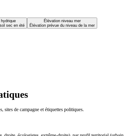
 hydrique
Élévation niveau mer
sol sec en été
Élévation prévue du niveau de la mer
atiques
 sites de campagne et étiquettes politiques.
oite, écologistes, extrême-droite), par profil territorial (urbain,