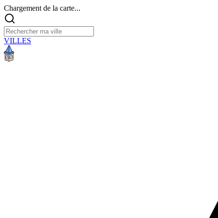
Chargement de la carte...
VILLES