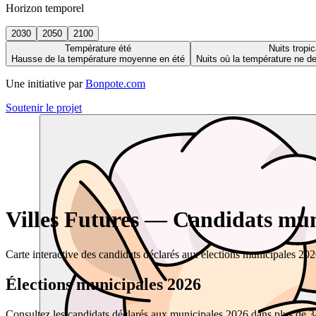
Horizon temporel
2030
2050
2100
Température été
Nuits tropic
Hausse de la température moyenne en été
Nuits où la température ne 
Une initiative par
Bonpote.com
Soutenir le projet
Villes Futures — Candidats muni
Carte interactive des candidats déclarés aux élections municipales 20
Élections municipales 2026
Consultez les candidats déclarés aux municipales 2026 dans plus de 34 0