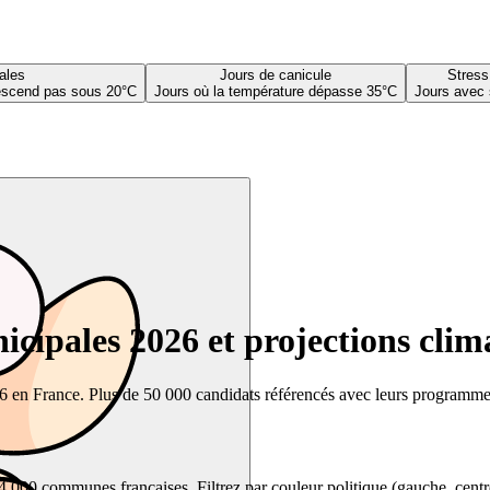
ales
Jours de canicule
Stress
descend pas sous 20°C
Jours où la température dépasse 35°C
Jours avec 
cipales 2026 et projections clim
26 en France. Plus de 50 000 candidats référencés avec leurs programmes,
00 communes françaises. Filtrez par couleur politique (gauche, centre, dr