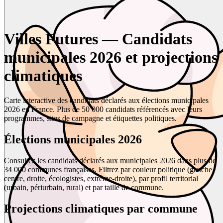
Villes Futures — Candidats
municipales 2026 et projections
climatiques
Carte interactive des candidats déclarés aux élections municipales
2026 en France. Plus de 50 000 candidats référencés avec leurs
programmes, sites de campagne et étiquettes politiques.
Élections municipales 2026
Consultez les candidats déclarés aux municipales 2026 dans plus de
34 000 communes françaises. Filtrez par couleur politique (gauche,
centre, droite, écologistes, extrême-droite), par profil territorial
(urbain, périurbain, rural) et par taille de commune.
Projections climatiques par commune