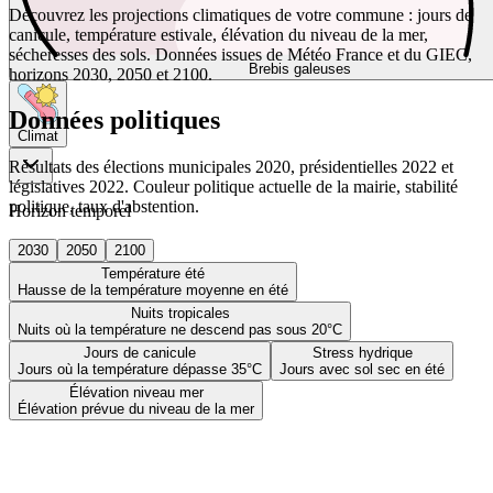
Découvrez les projections climatiques de votre commune : jours de
canicule, température estivale, élévation du niveau de la mer,
sécheresses des sols. Données issues de Météo France et du GIEC,
Brebis galeuses
horizons 2030, 2050 et 2100.
Données politiques
Climat
Résultats des élections municipales 2020, présidentielles 2022 et
législatives 2022. Couleur politique actuelle de la mairie, stabilité
politique, taux d'abstention.
Horizon temporel
2030
2050
2100
Température été
Hausse de la température moyenne en été
Nuits tropicales
Nuits où la température ne descend pas sous 20°C
Jours de canicule
Stress hydrique
Jours où la température dépasse 35°C
Jours avec sol sec en été
Élévation niveau mer
Élévation prévue du niveau de la mer