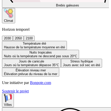
Brebis galeuses
Climat
Horizon temporel
2030
2050
2100
Température été
Hausse de la température moyenne en été
Nuits tropicales
Nuits où la température ne descend pas sous 20°C
Jours de canicule
Stress hydrique
Jours où la température dépasse 35°C
Jours avec sol sec en été
Élévation niveau mer
Élévation prévue du niveau de la mer
Une initiative par
Bonpote.com
Soutenir le projet
Villes