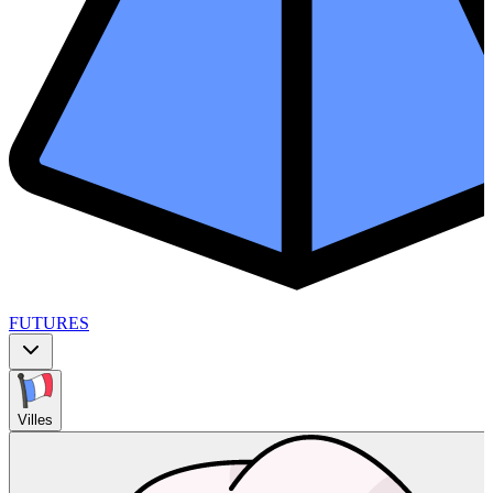
FUTURES
Villes