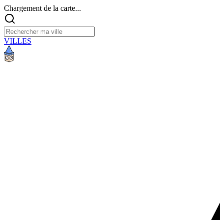
Chargement de la carte...
VILLES