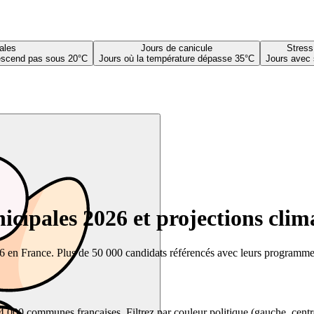
ales
Jours de canicule
Stress
descend pas sous 20°C
Jours où la température dépasse 35°C
Jours avec 
cipales 2026 et projections clim
26 en France. Plus de 50 000 candidats référencés avec leurs programmes,
00 communes françaises. Filtrez par couleur politique (gauche, centre, dr