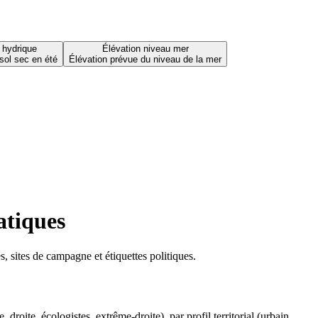
 hydrique
Élévation niveau mer
sol sec en été
Élévation prévue du niveau de la mer
atiques
 sites de campagne et étiquettes politiques.
oite, écologistes, extrême-droite), par profil territorial (urbain,