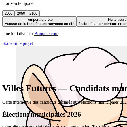
Horizon temporel
2030
2050
2100
Température été
Nuits tropic
Hausse de la température moyenne en été
Nuits où la température ne 
Une initiative par
Bonpote.com
Soutenir le projet
Villes Futures — Candidats muni
Carte interactive des candidats déclarés aux élections municipales 20
Élections municipales 2026
Consultez les candidats déclarés aux municipales 2026 dans plus de 34 0