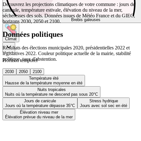
Découvrez les projections climatiques de votre commune : jours de
canicule, température estivale, élévation du niveau de la mer,
sécheresses des sols. Données issues de Météo France et du GIEC,
Brebis galeuses
horizons 2030, 2050 et 2100.
Données politiques
Climat
Résultats des élections municipales 2020, présidentielles 2022 et
législatives 2022. Couleur politique actuelle de la mairie, stabilité
politique, taux d'abstention.
Horizon temporel
2030
2050
2100
Température été
Hausse de la température moyenne en été
Nuits tropicales
Nuits où la température ne descend pas sous 20°C
Jours de canicule
Stress hydrique
Jours où la température dépasse 35°C
Jours avec sol sec en été
Élévation niveau mer
Élévation prévue du niveau de la mer