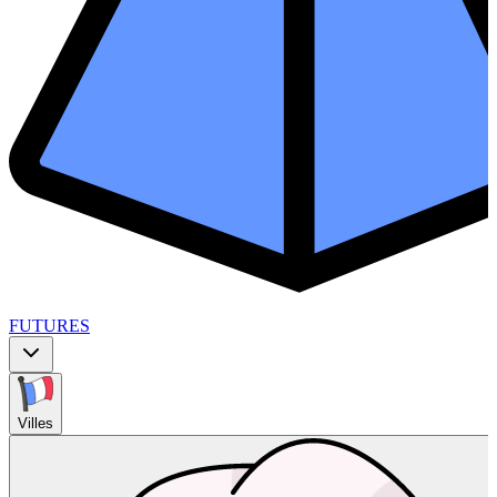
FUTURES
Villes