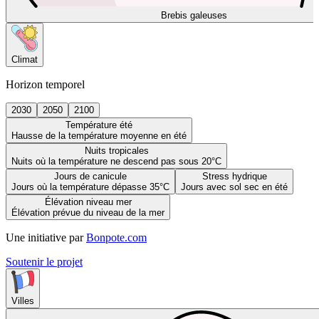
Brebis galeuses
Climat
Horizon temporel
2030
2050
2100
Température été
Hausse de la température moyenne en été
Nuits tropicales
Nuits où la température ne descend pas sous 20°C
Jours de canicule
Stress hydrique
Jours où la température dépasse 35°C
Jours avec sol sec en été
Élévation niveau mer
Élévation prévue du niveau de la mer
Une initiative par
Bonpote.com
Soutenir le projet
Villes