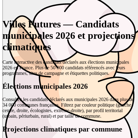
Villes Futures — Candidats
municipales 2026 et projections
climatiques
Carte interactive des candidats déclarés aux élections municipales
2026 en France. Plus de 50 000 candidats référencés avec leurs
programmes, sites de campagne et étiquettes politiques.
Élections municipales 2026
Consultez les candidats déclarés aux municipales 2026 dans plus de
34 000 communes françaises. Filtrez par couleur politique (gauche,
centre, droite, écologistes, extrême-droite), par profil territorial
(urbain, périurbain, rural) et par taille de commune.
Projections climatiques par commune