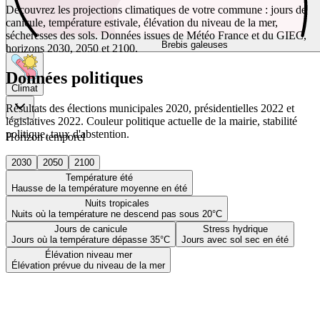
Découvrez les projections climatiques de votre commune : jours de
canicule, température estivale, élévation du niveau de la mer,
sécheresses des sols. Données issues de Météo France et du GIEC,
Brebis galeuses
horizons 2030, 2050 et 2100.
Données politiques
Climat
Résultats des élections municipales 2020, présidentielles 2022 et
législatives 2022. Couleur politique actuelle de la mairie, stabilité
politique, taux d'abstention.
Horizon temporel
2030
2050
2100
Température été
Hausse de la température moyenne en été
Nuits tropicales
Nuits où la température ne descend pas sous 20°C
Jours de canicule
Stress hydrique
Jours où la température dépasse 35°C
Jours avec sol sec en été
Élévation niveau mer
Élévation prévue du niveau de la mer