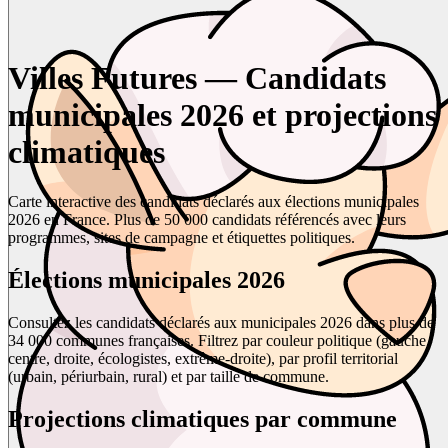
Villes Futures — Candidats
municipales 2026 et projections
climatiques
Carte interactive des candidats déclarés aux élections municipales
2026 en France. Plus de 50 000 candidats référencés avec leurs
programmes, sites de campagne et étiquettes politiques.
Élections municipales 2026
Consultez les candidats déclarés aux municipales 2026 dans plus de
34 000 communes françaises. Filtrez par couleur politique (gauche,
centre, droite, écologistes, extrême-droite), par profil territorial
(urbain, périurbain, rural) et par taille de commune.
Projections climatiques par commune