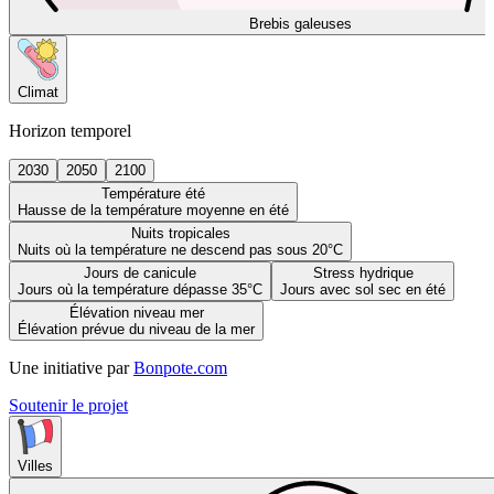
Brebis galeuses
Climat
Horizon temporel
2030
2050
2100
Température été
Hausse de la température moyenne en été
Nuits tropicales
Nuits où la température ne descend pas sous 20°C
Jours de canicule
Stress hydrique
Jours où la température dépasse 35°C
Jours avec sol sec en été
Élévation niveau mer
Élévation prévue du niveau de la mer
Une initiative par
Bonpote.com
Soutenir le projet
Villes