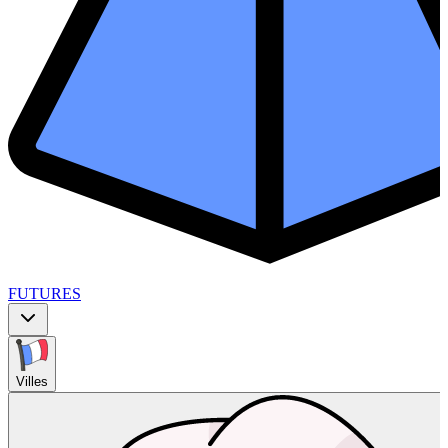
FUTURES
Villes