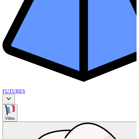
FUTURES
Villes