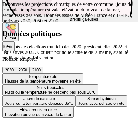
Découvrez les projections climatiques de votre commune : jours de
canicule, température estivale, élévation du niveau de la mer,
sécheresses des sols. Données issues de Météo France et du GIEC,
Brebis galeuses
horizons 2030, 2050 et 2100.
Données politiques
Climat
Résultats des élections municipales 2020, présidentielles 2022 et
législatives 2022. Couleur politique actuelle de la mairie, stabilité
politique, taux d'abstention.
Horizon temporel
2030
2050
2100
Température été
Hausse de la température moyenne en été
Nuits tropicales
Nuits où la température ne descend pas sous 20°C
Jours de canicule
Stress hydrique
Jours où la température dépasse 35°C
Jours avec sol sec en été
Élévation niveau mer
Élévation prévue du niveau de la mer