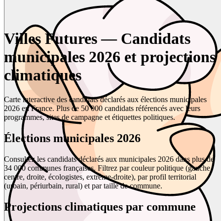
Villes Futures — Candidats
municipales 2026 et projections
climatiques
Carte interactive des candidats déclarés aux élections municipales
2026 en France. Plus de 50 000 candidats référencés avec leurs
programmes, sites de campagne et étiquettes politiques.
Élections municipales 2026
Consultez les candidats déclarés aux municipales 2026 dans plus de
34 000 communes françaises. Filtrez par couleur politique (gauche,
centre, droite, écologistes, extrême-droite), par profil territorial
(urbain, périurbain, rural) et par taille de commune.
Projections climatiques par commune