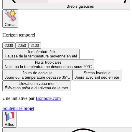
Brebis galeuses
Climat
Horizon temporel
2030
2050
2100
Température été
Hausse de la température moyenne en été
Nuits tropicales
Nuits où la température ne descend pas sous 20°C
Jours de canicule
Stress hydrique
Jours où la température dépasse 35°C
Jours avec sol sec en été
Élévation niveau mer
Élévation prévue du niveau de la mer
Une initiative par
Bonpote.com
Soutenir le projet
Villes