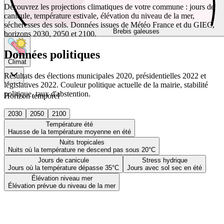
Découvrez les projections climatiques de votre commune : jours de
canicule, température estivale, élévation du niveau de la mer,
sécheresses des sols. Données issues de Météo France et du GIEC,
Brebis galeuses
horizons 2030, 2050 et 2100.
Données politiques
Climat
Résultats des élections municipales 2020, présidentielles 2022 et
législatives 2022. Couleur politique actuelle de la mairie, stabilité
politique, taux d'abstention.
Horizon temporel
2030
2050
2100
Température été
Hausse de la température moyenne en été
Nuits tropicales
Nuits où la température ne descend pas sous 20°C
Jours de canicule
Stress hydrique
Jours où la température dépasse 35°C
Jours avec sol sec en été
Élévation niveau mer
Élévation prévue du niveau de la mer