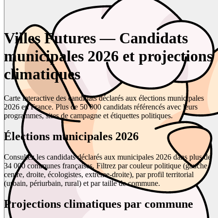
Villes Futures — Candidats
municipales 2026 et projections
climatiques
Carte interactive des candidats déclarés aux élections municipales
2026 en France. Plus de 50 000 candidats référencés avec leurs
programmes, sites de campagne et étiquettes politiques.
Élections municipales 2026
Consultez les candidats déclarés aux municipales 2026 dans plus de
34 000 communes françaises. Filtrez par couleur politique (gauche,
centre, droite, écologistes, extrême-droite), par profil territorial
(urbain, périurbain, rural) et par taille de commune.
Projections climatiques par commune