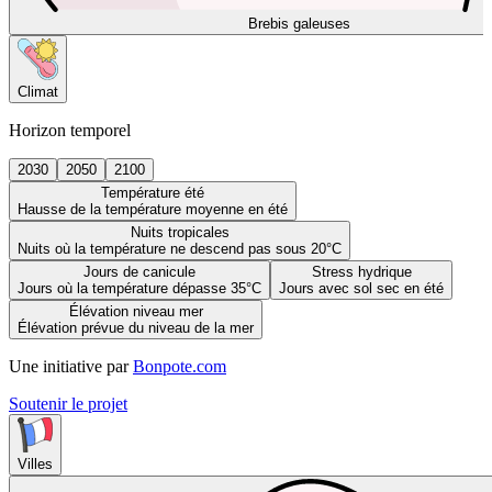
Brebis galeuses
Climat
Horizon temporel
2030
2050
2100
Température été
Hausse de la température moyenne en été
Nuits tropicales
Nuits où la température ne descend pas sous 20°C
Jours de canicule
Stress hydrique
Jours où la température dépasse 35°C
Jours avec sol sec en été
Élévation niveau mer
Élévation prévue du niveau de la mer
Une initiative par
Bonpote.com
Soutenir le projet
Villes