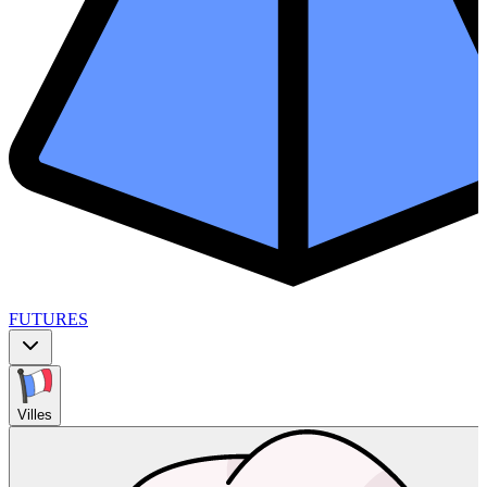
FUTURES
Villes