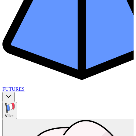
FUTURES
Villes