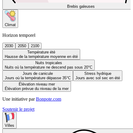
Brebis galeuses
Climat
Horizon temporel
2030
2050
2100
Température été
Hausse de la température moyenne en été
Nuits tropicales
Nuits où la température ne descend pas sous 20°C
Jours de canicule
Stress hydrique
Jours où la température dépasse 35°C
Jours avec sol sec en été
Élévation niveau mer
Élévation prévue du niveau de la mer
Une initiative par
Bonpote.com
Soutenir le projet
Villes