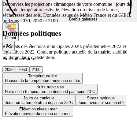
Découvrez les projections climatiques de votre commune : jours de
canicule, température estivale, élévation du niveau de la mer,
sécheresses des sols. Données issues de Météo France et du GIEC,
Brebis galeuses
horizons 2030, 2050 et 2100.
Données politiques
Climat
Résultats des élections municipales 2020, présidentielles 2022 et
législatives 2022. Couleur politique actuelle de la mairie, stabilité
politique, taux d'abstention.
Horizon temporel
2030
2050
2100
Température été
Hausse de la température moyenne en été
Nuits tropicales
Nuits où la température ne descend pas sous 20°C
Jours de canicule
Stress hydrique
Jours où la température dépasse 35°C
Jours avec sol sec en été
Élévation niveau mer
Élévation prévue du niveau de la mer