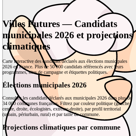
Villes Futures — Candidats
municipales 2026 et projections
climatiques
Carte interactive des candidats déclarés aux élections municipales
2026 en France. Plus de 50 000 candidats référencés avec leurs
programmes, sites de campagne et étiquettes politiques.
Élections municipales 2026
Consultez les candidats déclarés aux municipales 2026 dans plus de
34 000 communes françaises. Filtrez par couleur politique (gauche,
centre, droite, écologistes, extrême-droite), par profil territorial
(urbain, périurbain, rural) et par taille de commune.
Projections climatiques par commune