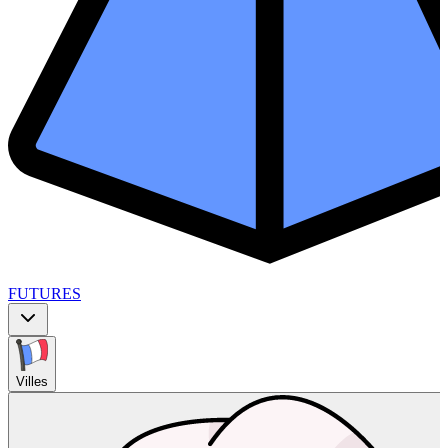
FUTURES
Villes