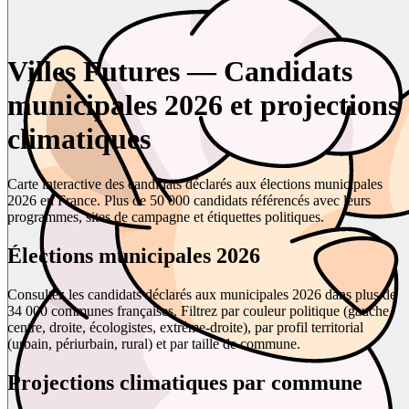
Villes Futures — Candidats
municipales 2026 et projections
climatiques
Carte interactive des candidats déclarés aux élections municipales
2026 en France. Plus de 50 000 candidats référencés avec leurs
programmes, sites de campagne et étiquettes politiques.
Élections municipales 2026
Consultez les candidats déclarés aux municipales 2026 dans plus de
34 000 communes françaises. Filtrez par couleur politique (gauche,
centre, droite, écologistes, extrême-droite), par profil territorial
(urbain, périurbain, rural) et par taille de commune.
Projections climatiques par commune