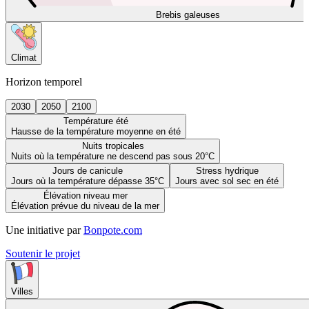
Brebis galeuses
Climat
Horizon temporel
2030
2050
2100
Température été
Hausse de la température moyenne en été
Nuits tropicales
Nuits où la température ne descend pas sous 20°C
Jours de canicule
Stress hydrique
Jours où la température dépasse 35°C
Jours avec sol sec en été
Élévation niveau mer
Élévation prévue du niveau de la mer
Une initiative par
Bonpote.com
Soutenir le projet
Villes