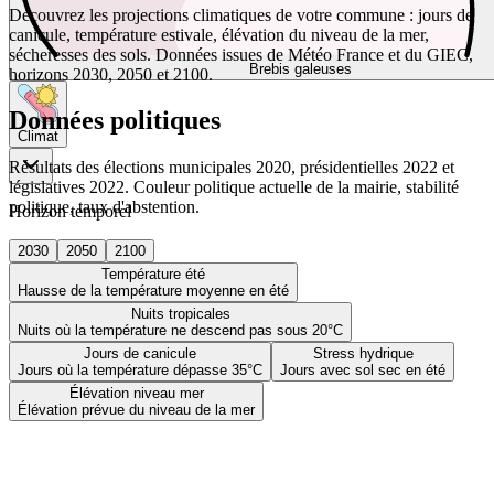
Découvrez les projections climatiques de votre commune : jours de
canicule, température estivale, élévation du niveau de la mer,
sécheresses des sols. Données issues de Météo France et du GIEC,
Brebis galeuses
horizons 2030, 2050 et 2100.
Données politiques
Climat
Résultats des élections municipales 2020, présidentielles 2022 et
législatives 2022. Couleur politique actuelle de la mairie, stabilité
politique, taux d'abstention.
Horizon temporel
2030
2050
2100
Température été
Hausse de la température moyenne en été
Nuits tropicales
Nuits où la température ne descend pas sous 20°C
Jours de canicule
Stress hydrique
Jours où la température dépasse 35°C
Jours avec sol sec en été
Élévation niveau mer
Élévation prévue du niveau de la mer