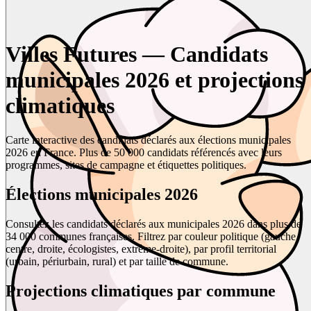
Villes Futures — Candidats
municipales 2026 et projections
climatiques
Carte interactive des candidats déclarés aux élections municipales
2026 en France. Plus de 50 000 candidats référencés avec leurs
programmes, sites de campagne et étiquettes politiques.
Élections municipales 2026
Consultez les candidats déclarés aux municipales 2026 dans plus de
34 000 communes françaises. Filtrez par couleur politique (gauche,
centre, droite, écologistes, extrême-droite), par profil territorial
(urbain, périurbain, rural) et par taille de commune.
Projections climatiques par commune