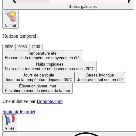
Brebis galeuses
Climat
Horizon temporel
2030
2050
2100
Température été
Hausse de la température moyenne en été
Nuits tropicales
Nuits où la température ne descend pas sous 20°C
Jours de canicule
Stress hydrique
Jours où la température dépasse 35°C
Jours avec sol sec en été
Élévation niveau mer
Élévation prévue du niveau de la mer
Une initiative par
Bonpote.com
Soutenir le projet
Villes