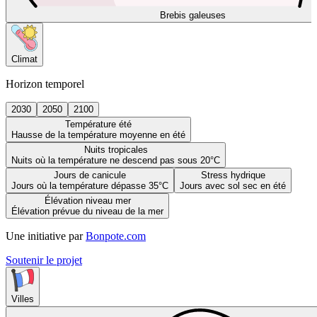
Brebis galeuses
Climat
Horizon temporel
2030
2050
2100
Température été
Hausse de la température moyenne en été
Nuits tropicales
Nuits où la température ne descend pas sous 20°C
Jours de canicule
Stress hydrique
Jours où la température dépasse 35°C
Jours avec sol sec en été
Élévation niveau mer
Élévation prévue du niveau de la mer
Une initiative par
Bonpote.com
Soutenir le projet
Villes