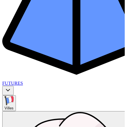
FUTURES
Villes