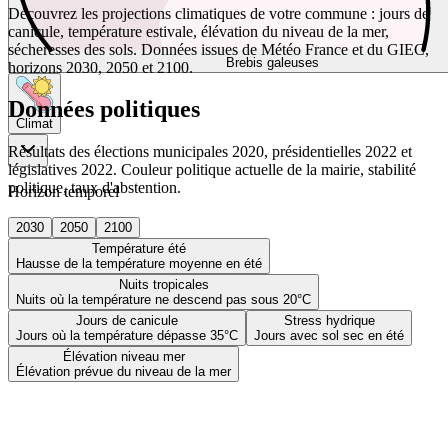
Découvrez les projections climatiques de votre commune : jours de
canicule, température estivale, élévation du niveau de la mer,
sécheresses des sols. Données issues de Météo France et du GIEC,
Brebis galeuses
horizons 2030, 2050 et 2100.
Données politiques
Climat
Résultats des élections municipales 2020, présidentielles 2022 et
législatives 2022. Couleur politique actuelle de la mairie, stabilité
politique, taux d'abstention.
Horizon temporel
2030
2050
2100
Température été
Hausse de la température moyenne en été
Nuits tropicales
Nuits où la température ne descend pas sous 20°C
Jours de canicule
Stress hydrique
Jours où la température dépasse 35°C
Jours avec sol sec en été
Élévation niveau mer
Élévation prévue du niveau de la mer