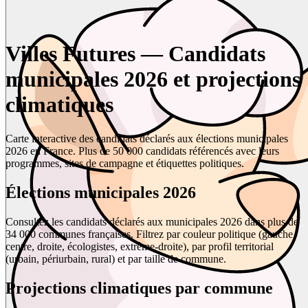
Villes Futures — Candidats
municipales 2026 et projections
climatiques
Carte interactive des candidats déclarés aux élections municipales
2026 en France. Plus de 50 000 candidats référencés avec leurs
programmes, sites de campagne et étiquettes politiques.
Élections municipales 2026
Consultez les candidats déclarés aux municipales 2026 dans plus de
34 000 communes françaises. Filtrez par couleur politique (gauche,
centre, droite, écologistes, extrême-droite), par profil territorial
(urbain, périurbain, rural) et par taille de commune.
Projections climatiques par commune