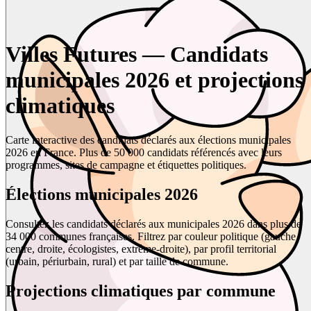
Villes Futures — Candidats
municipales 2026 et projections
climatiques
Carte interactive des candidats déclarés aux élections municipales
2026 en France. Plus de 50 000 candidats référencés avec leurs
programmes, sites de campagne et étiquettes politiques.
Élections municipales 2026
Consultez les candidats déclarés aux municipales 2026 dans plus de
34 000 communes françaises. Filtrez par couleur politique (gauche,
centre, droite, écologistes, extrême-droite), par profil territorial
(urbain, périurbain, rural) et par taille de commune.
Projections climatiques par commune