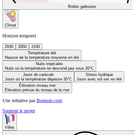
Brebis galeuses
Climat
Horizon temporel
2030
2050
2100
Température été
Hausse de la température moyenne en été
Nuits tropicales
Nuits où la température ne descend pas sous 20°C
Jours de canicule
Stress hydrique
Jours où la température dépasse 35°C
Jours avec sol sec en été
Élévation niveau mer
Élévation prévue du niveau de la mer
Une initiative par
Bonpote.com
Soutenir le projet
Villes