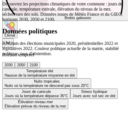
Découvrez les projections climatiques de votre commune : jours de
canicule, température estivale, élévation du niveau de la mer,
sécheresses des sols. Données issues de Météo France et du GIEC,
Brebis galeuses
horizons 2030, 2050 et 2100.
Données politiques
Climat
Résultats des élections municipales 2020, présidentielles 2022 et
législatives 2022. Couleur politique actuelle de la mairie, stabilité
politique, taux d'abstention.
Horizon temporel
2030
2050
2100
Température été
Hausse de la température moyenne en été
Nuits tropicales
Nuits où la température ne descend pas sous 20°C
Jours de canicule
Stress hydrique
Jours où la température dépasse 35°C
Jours avec sol sec en été
Élévation niveau mer
Élévation prévue du niveau de la mer