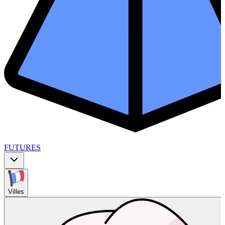
FUTURES
Villes