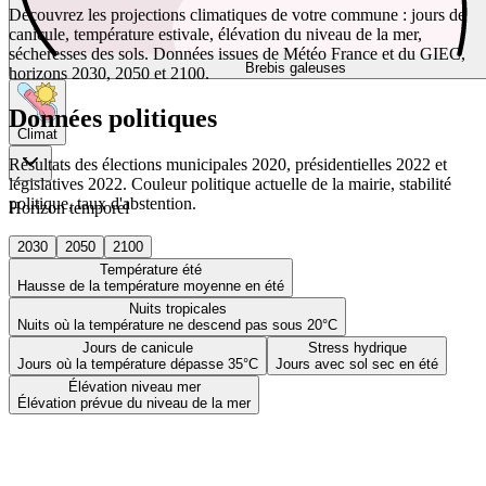
Découvrez les projections climatiques de votre commune : jours de
canicule, température estivale, élévation du niveau de la mer,
sécheresses des sols. Données issues de Météo France et du GIEC,
Brebis galeuses
horizons 2030, 2050 et 2100.
Données politiques
Climat
Résultats des élections municipales 2020, présidentielles 2022 et
législatives 2022. Couleur politique actuelle de la mairie, stabilité
politique, taux d'abstention.
Horizon temporel
2030
2050
2100
Température été
Hausse de la température moyenne en été
Nuits tropicales
Nuits où la température ne descend pas sous 20°C
Jours de canicule
Stress hydrique
Jours où la température dépasse 35°C
Jours avec sol sec en été
Élévation niveau mer
Élévation prévue du niveau de la mer