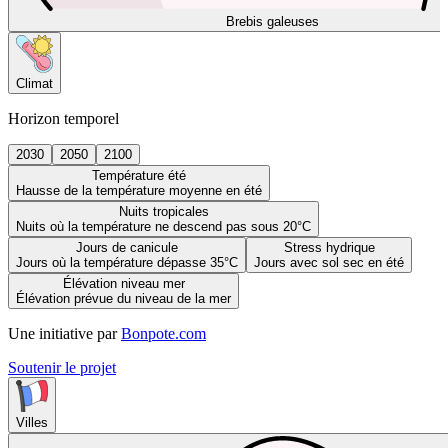
Brebis galeuses
Climat
Horizon temporel
2030
2050
2100
Température été
Hausse de la température moyenne en été
Nuits tropicales
Nuits où la température ne descend pas sous 20°C
Jours de canicule
Stress hydrique
Jours où la température dépasse 35°C
Jours avec sol sec en été
Élévation niveau mer
Élévation prévue du niveau de la mer
Une initiative par
Bonpote.com
Soutenir le projet
Villes