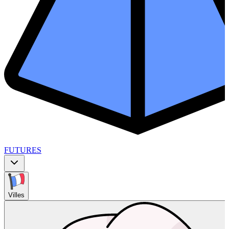
FUTURES
Villes