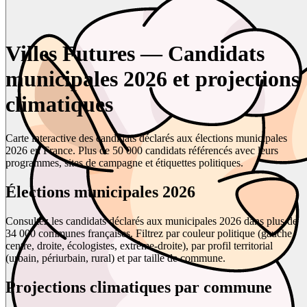
Villes Futures — Candidats
municipales 2026 et projections
climatiques
Carte interactive des candidats déclarés aux élections municipales
2026 en France. Plus de 50 000 candidats référencés avec leurs
programmes, sites de campagne et étiquettes politiques.
Élections municipales 2026
Consultez les candidats déclarés aux municipales 2026 dans plus de
34 000 communes françaises. Filtrez par couleur politique (gauche,
centre, droite, écologistes, extrême-droite), par profil territorial
(urbain, périurbain, rural) et par taille de commune.
Projections climatiques par commune