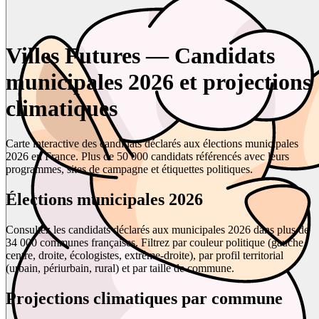
Villes Futures — Candidats
municipales 2026 et projections
climatiques
Carte interactive des candidats déclarés aux élections municipales
2026 en France. Plus de 50 000 candidats référencés avec leurs
programmes, sites de campagne et étiquettes politiques.
Élections municipales 2026
Consultez les candidats déclarés aux municipales 2026 dans plus de
34 000 communes françaises. Filtrez par couleur politique (gauche,
centre, droite, écologistes, extrême-droite), par profil territorial
(urbain, périurbain, rural) et par taille de commune.
Projections climatiques par commune