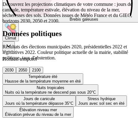
Découvrez les projections climatiques de votre commune : jours de
canicule, température estivale, élévation du niveau de la mer,
sécheresses des sols. Données issues de Météo France et du GIEC,
Brebis galeuses
horizons 2030, 2050 et 2100.
Données politiques
Climat
Résultats des élections municipales 2020, présidentielles 2022 et
législatives 2022. Couleur politique actuelle de la mairie, stabilité
politique, taux d'abstention.
Horizon temporel
2030
2050
2100
Température été
Hausse de la température moyenne en été
Nuits tropicales
Nuits où la température ne descend pas sous 20°C
Jours de canicule
Stress hydrique
Jours où la température dépasse 35°C
Jours avec sol sec en été
Élévation niveau mer
Élévation prévue du niveau de la mer