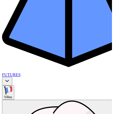
FUTURES
Villes