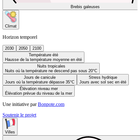
Brebis galeuses
Climat
Horizon temporel
2030
2050
2100
Température été
Hausse de la température moyenne en été
Nuits tropicales
Nuits où la température ne descend pas sous 20°C
Jours de canicule
Stress hydrique
Jours où la température dépasse 35°C
Jours avec sol sec en été
Élévation niveau mer
Élévation prévue du niveau de la mer
Une initiative par
Bonpote.com
Soutenir le projet
Villes