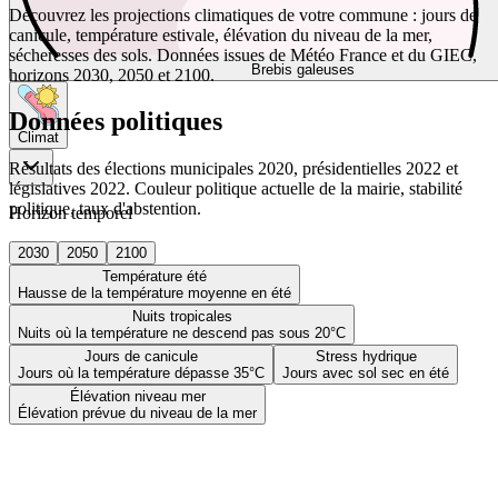
Découvrez les projections climatiques de votre commune : jours de
canicule, température estivale, élévation du niveau de la mer,
sécheresses des sols. Données issues de Météo France et du GIEC,
Brebis galeuses
horizons 2030, 2050 et 2100.
Données politiques
Climat
Résultats des élections municipales 2020, présidentielles 2022 et
législatives 2022. Couleur politique actuelle de la mairie, stabilité
politique, taux d'abstention.
Horizon temporel
2030
2050
2100
Température été
Hausse de la température moyenne en été
Nuits tropicales
Nuits où la température ne descend pas sous 20°C
Jours de canicule
Stress hydrique
Jours où la température dépasse 35°C
Jours avec sol sec en été
Élévation niveau mer
Élévation prévue du niveau de la mer