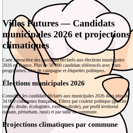
Villes Futures — Candidats
municipales 2026 et projections
climatiques
Carte interactive des candidats déclarés aux élections municipales
2026 en France. Plus de 50 000 candidats référencés avec leurs
programmes, sites de campagne et étiquettes politiques.
Élections municipales 2026
Consultez les candidats déclarés aux municipales 2026 dans plus de
34 000 communes françaises. Filtrez par couleur politique (gauche,
centre, droite, écologistes, extrême-droite), par profil territorial
(urbain, périurbain, rural) et par taille de commune.
Projections climatiques par commune