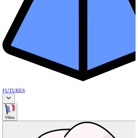
FUTURES
Villes