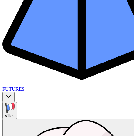
FUTURES
Villes