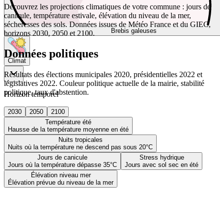
Découvrez les projections climatiques de votre commune : jours de
canicule, température estivale, élévation du niveau de la mer,
sécheresses des sols. Données issues de Météo France et du GIEC,
Brebis galeuses
horizons 2030, 2050 et 2100.
Données politiques
Climat
Résultats des élections municipales 2020, présidentielles 2022 et
législatives 2022. Couleur politique actuelle de la mairie, stabilité
politique, taux d'abstention.
Horizon temporel
2030
2050
2100
Température été
Hausse de la température moyenne en été
Nuits tropicales
Nuits où la température ne descend pas sous 20°C
Jours de canicule
Stress hydrique
Jours où la température dépasse 35°C
Jours avec sol sec en été
Élévation niveau mer
Élévation prévue du niveau de la mer