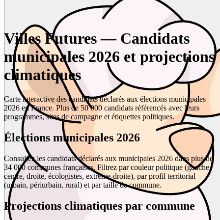
Villes Futures — Candidats
municipales 2026 et projections
climatiques
Carte interactive des candidats déclarés aux élections municipales
2026 en France. Plus de 50 000 candidats référencés avec leurs
programmes, sites de campagne et étiquettes politiques.
Élections municipales 2026
Consultez les candidats déclarés aux municipales 2026 dans plus de
34 000 communes françaises. Filtrez par couleur politique (gauche,
centre, droite, écologistes, extrême-droite), par profil territorial
(urbain, périurbain, rural) et par taille de commune.
Projections climatiques par commune