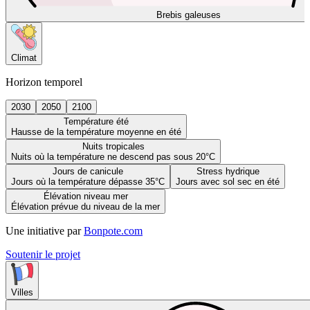
Brebis galeuses
Climat
Horizon temporel
2030
2050
2100
Température été
Hausse de la température moyenne en été
Nuits tropicales
Nuits où la température ne descend pas sous 20°C
Jours de canicule
Stress hydrique
Jours où la température dépasse 35°C
Jours avec sol sec en été
Élévation niveau mer
Élévation prévue du niveau de la mer
Une initiative par
Bonpote.com
Soutenir le projet
Villes