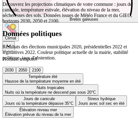
Découvrez les projections climatiques de votre commune : jours de
canicule, température estivale, élévation du niveau de la mer,
sécheresses des sols. Données issues de Météo France et du GIEC,
Brebis galeuses
horizons 2030, 2050 et 2100.
Données politiques
Climat
Résultats des élections municipales 2020, présidentielles 2022 et
législatives 2022. Couleur politique actuelle de la mairie, stabilité
politique, taux d'abstention.
Horizon temporel
2030
2050
2100
Température été
Hausse de la température moyenne en été
Nuits tropicales
Nuits où la température ne descend pas sous 20°C
Jours de canicule
Stress hydrique
Jours où la température dépasse 35°C
Jours avec sol sec en été
Élévation niveau mer
Élévation prévue du niveau de la mer