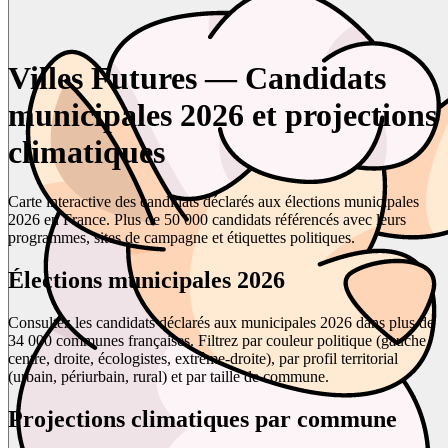
Villes Futures — Candidats
municipales 2026 et projections
climatiques
Carte interactive des candidats déclarés aux élections municipales
2026 en France. Plus de 50 000 candidats référencés avec leurs
programmes, sites de campagne et étiquettes politiques.
Élections municipales 2026
Consultez les candidats déclarés aux municipales 2026 dans plus de
34 000 communes françaises. Filtrez par couleur politique (gauche,
centre, droite, écologistes, extrême-droite), par profil territorial
(urbain, périurbain, rural) et par taille de commune.
Projections climatiques par commune