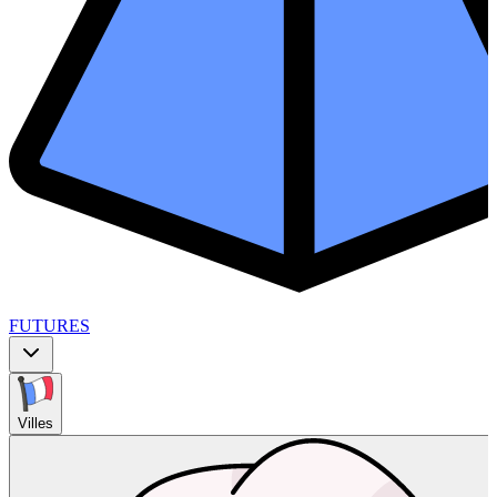
FUTURES
Villes