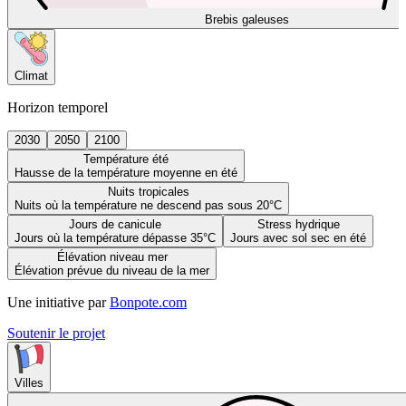
Brebis galeuses
Climat
Horizon temporel
2030
2050
2100
Température été
Hausse de la température moyenne en été
Nuits tropicales
Nuits où la température ne descend pas sous 20°C
Jours de canicule
Stress hydrique
Jours où la température dépasse 35°C
Jours avec sol sec en été
Élévation niveau mer
Élévation prévue du niveau de la mer
Une initiative par
Bonpote.com
Soutenir le projet
Villes