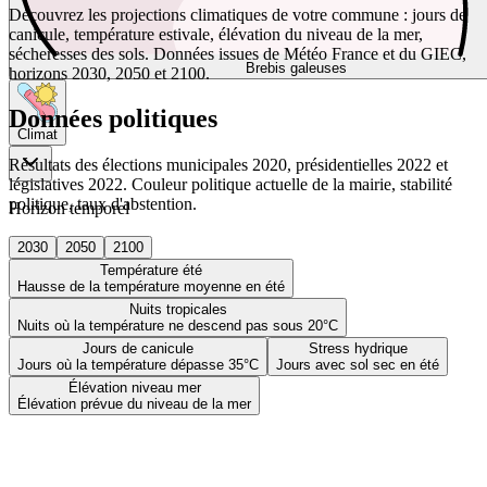
Découvrez les projections climatiques de votre commune : jours de
canicule, température estivale, élévation du niveau de la mer,
sécheresses des sols. Données issues de Météo France et du GIEC,
Brebis galeuses
horizons 2030, 2050 et 2100.
Données politiques
Climat
Résultats des élections municipales 2020, présidentielles 2022 et
législatives 2022. Couleur politique actuelle de la mairie, stabilité
politique, taux d'abstention.
Horizon temporel
2030
2050
2100
Température été
Hausse de la température moyenne en été
Nuits tropicales
Nuits où la température ne descend pas sous 20°C
Jours de canicule
Stress hydrique
Jours où la température dépasse 35°C
Jours avec sol sec en été
Élévation niveau mer
Élévation prévue du niveau de la mer