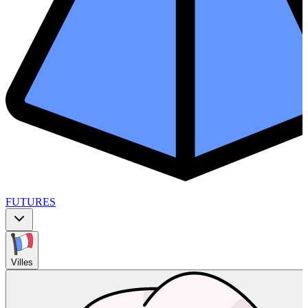
FUTURES
Villes