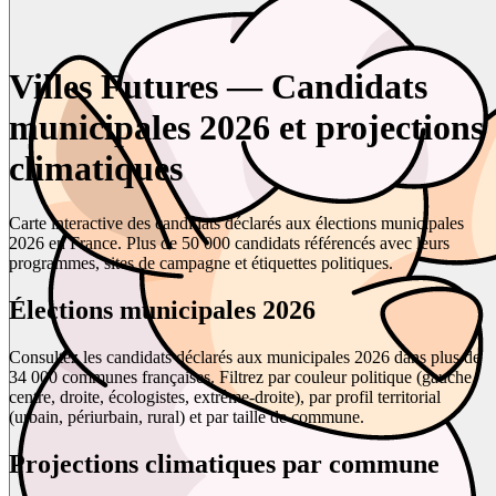
Villes Futures — Candidats
municipales 2026 et projections
climatiques
Carte interactive des candidats déclarés aux élections municipales
2026 en France. Plus de 50 000 candidats référencés avec leurs
programmes, sites de campagne et étiquettes politiques.
Élections municipales 2026
Consultez les candidats déclarés aux municipales 2026 dans plus de
34 000 communes françaises. Filtrez par couleur politique (gauche,
centre, droite, écologistes, extrême-droite), par profil territorial
(urbain, périurbain, rural) et par taille de commune.
Projections climatiques par commune