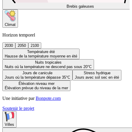
Brebis galeuses
Climat
Horizon temporel
2030
2050
2100
Température été
Hausse de la température moyenne en été
Nuits tropicales
Nuits où la température ne descend pas sous 20°C
Jours de canicule
Stress hydrique
Jours où la température dépasse 35°C
Jours avec sol sec en été
Élévation niveau mer
Élévation prévue du niveau de la mer
Une initiative par
Bonpote.com
Soutenir le projet
Villes