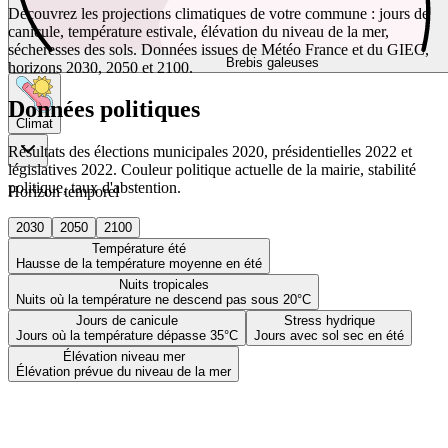
Découvrez les projections climatiques de votre commune : jours de
canicule, température estivale, élévation du niveau de la mer,
sécheresses des sols. Données issues de Météo France et du GIEC,
Brebis galeuses
horizons 2030, 2050 et 2100.
Données politiques
Climat
Résultats des élections municipales 2020, présidentielles 2022 et
législatives 2022. Couleur politique actuelle de la mairie, stabilité
politique, taux d'abstention.
Horizon temporel
2030
2050
2100
Température été
Hausse de la température moyenne en été
Nuits tropicales
Nuits où la température ne descend pas sous 20°C
Jours de canicule
Stress hydrique
Jours où la température dépasse 35°C
Jours avec sol sec en été
Élévation niveau mer
Élévation prévue du niveau de la mer