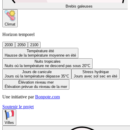
Brebis galeuses
Climat
Horizon temporel
2030
2050
2100
Température été
Hausse de la température moyenne en été
Nuits tropicales
Nuits où la température ne descend pas sous 20°C
Jours de canicule
Stress hydrique
Jours où la température dépasse 35°C
Jours avec sol sec en été
Élévation niveau mer
Élévation prévue du niveau de la mer
Une initiative par
Bonpote.com
Soutenir le projet
Villes