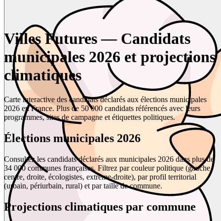
Villes Futures — Candidats
municipales 2026 et projections
climatiques
Carte interactive des candidats déclarés aux élections municipales
2026 en France. Plus de 50 000 candidats référencés avec leurs
programmes, sites de campagne et étiquettes politiques.
Élections municipales 2026
Consultez les candidats déclarés aux municipales 2026 dans plus de
34 000 communes françaises. Filtrez par couleur politique (gauche,
centre, droite, écologistes, extrême-droite), par profil territorial
(urbain, périurbain, rural) et par taille de commune.
Projections climatiques par commune