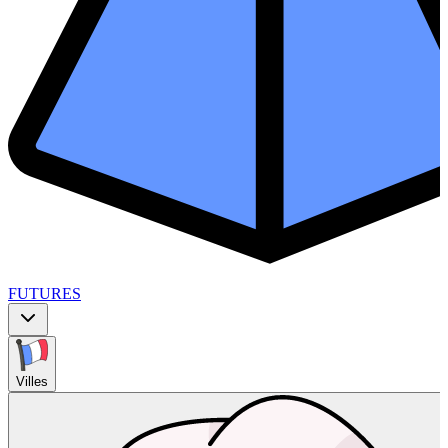
FUTURES
Villes